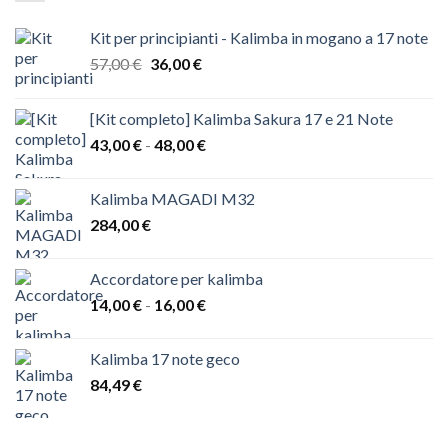
Kit per principianti - Kalimba in mogano a 17 note
Il
Il
57,00
€
36,00
€
prezzo
prezzo
originale
attuale
[Kit completo] Kalimba Sakura 17 e 21 Note
era:
è:
Fascia
43,00
€
-
48,00
€
57,00 €.
36,00 €.
di
prezzo:
Kalimba MAGADI M32
da
284,00
€
43,00 €
a
48,00 €
Accordatore per kalimba
Fascia
14,00
€
-
16,00
€
di
prezzo:
Kalimba 17 note geco
da
84,49
€
14,00 €
a
16,00 €