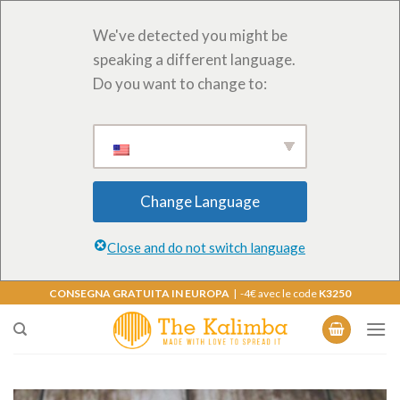
We've detected you might be
speaking a different language.
Do you want to change to:
Change Language
Close and do not switch language
Salta
CONSEGNA GRATUITA IN EUROPA
| -4€ avec le code
K3250
ai
contenuti