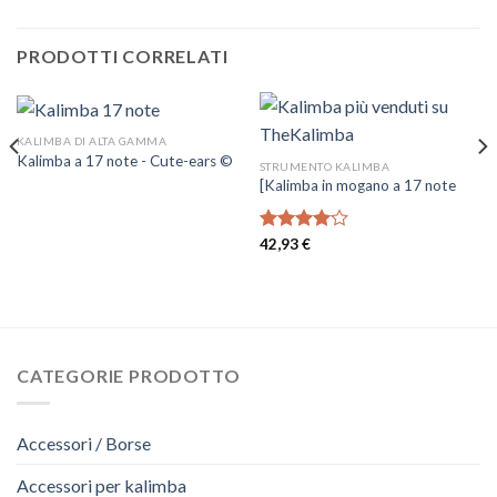
PRODOTTI CORRELATI
KALIMBA DI ALTA GAMMA
Kalimba a 17 note - Cute-ears ©
STRUMENTO KALIMBA
[Kalimba in mogano a 17 note
Voto
42,93
€
4.00
su
5
CATEGORIE PRODOTTO
Accessori / Borse
Accessori per kalimba