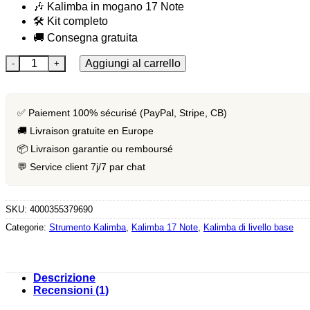
🎶 Kalimba in mogano 17 Note
🛠️ Kit completo
🚚 Consegna gratuita
Quantità [Kit Complet] Kalimba en Acajou 17 notes
Aggiungi al carrello
✅ Paiement 100% sécurisé (PayPal, Stripe, CB)
🚚 Livraison gratuite en Europe
📦 Livraison garantie ou remboursé
💬 Service client 7j/7 par chat
SKU:
4000355379690
Categorie:
Strumento Kalimba
,
Kalimba 17 Note
,
Kalimba di livello base
Descrizione
Recensioni (1)