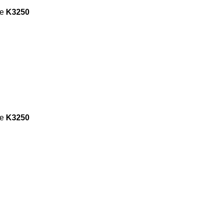
de
K3250
de
K3250