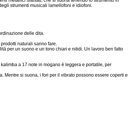
ti metallici sfalsati, che si suona tenendo lo strumento in
egli strumenti musicali lamellofoni e idiofoni.
ordinazione delle dita.
prodotti naturali sanno fare.
ità per un suono e un tono chiari e nitidi. Un lavoro ben fatto
 kalimba a 17 note in mogano è leggera e portatile, per
a. Mentre si suona, i fori per il vibrato possono essere coperti e