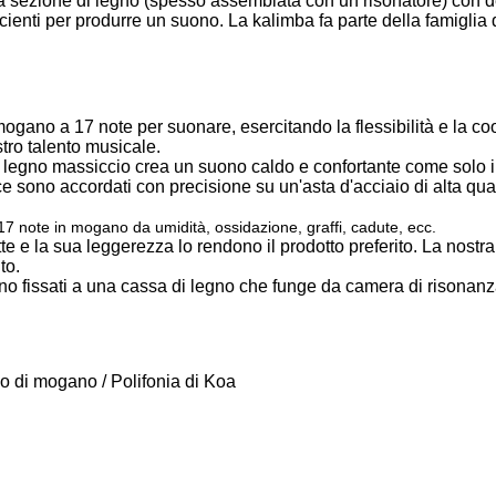
 sezione di legno (spesso assemblata con un risonatore) con den
cienti per produrre un suono. La kalimba fa parte della famiglia d
mogano a 17 note per suonare, esercitando la flessibilità e la co
tro talento musicale.
in legno massiccio crea un suono caldo e confortante come solo i 
ce sono accordati con precisione su un'asta d'acciaio di alta qual
7 note in mogano da umidità, ossidazione, graffi, cadute, ecc.
 e la sua leggerezza lo rendono il prodotto preferito. La nostra
to.
ci sono fissati a una cassa di legno che funge da camera di risonanz
o di mogano / Polifonia di Koa