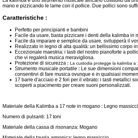
La kalimba è uno strumento musicale africano costituito da una
mano e pizzicando le lame con il pollice. Due pollici sono suffi
Caratteristiche :
Perfetto per principianti e bambini
Facile da usare, basta pizzicare i denti della kalimba in 
Facile da imparare e semplice da usare, svilupperà il vos
Realizzato in legno di alta qualità: un bellissimo corpo 
Eccezionale maestria: i tasti del nostro pianoforte a polli
che vi regalerà musica meravigliosa.
Protezione di sicurezza
:
La custodia protegge la kalimba a 1
Strumento musicale portatile
:
Le sue dimensioni compatte
consentirvi di fare musica ovunque e in qualsiasi momen
17 barre d'acciaio e 2 fori per il vibrato: i tasti metalli
scoperti a piacimento per creare suoni personalizzati.
Materiale della Kalimba a 17 note in mogano : Legno massicci
Numero di pulsanti: 17 toni
Materiale della cassa di risonanza: Mogano
Materiale della tavola armonica: legno massiccio