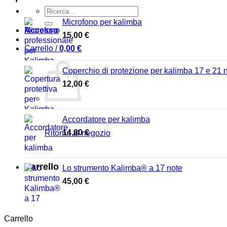
Ricerca
per:
Microfono per kalimba
Accesso
15,00
€
Carrello /
0,00
€
Coperchio di protezione per kalimba 17 e 21 
12,00
€
Accordatore per kalimba
14,80
€
Ritorna al negozio
Carrello
Lo strumento Kalimba® a 17 note
45,00
€
Carrello