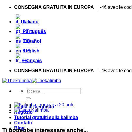
Salta
CONSEGNA GRATUITA IN EUROPA
| -4€ avec le co
ai
contenuti
Italiano
Português
Español
English
Français
CONSEGNA GRATUITA IN EUROPA
| -4€ avec le co
Ricerca
per:
Guida all'acquisto
Negozio
Tutorial gratuiti sulla kalimba
Contatti
Blog
Ti potrebbe interessare anche...