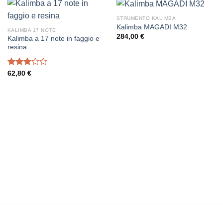
STRUMENTO KALIMBA
Kalimba MAGADI M32
KALIMBA 17 NOTE
284,00
€
Kalimba a 17 note in faggio e
resina
Voto
62,80
€
3.00
su 5