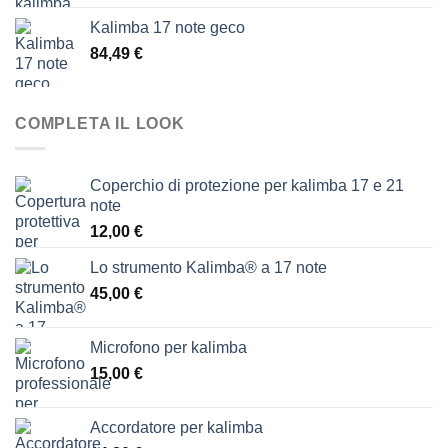
prezzo:
Kalimba 17 note geco
da
84,49
€
14,00 €
a
16,00 €
COMPLETA IL LOOK
Coperchio di protezione per kalimba 17 e 21
note
12,00
€
Lo strumento Kalimba® a 17 note
45,00
€
Microfono per kalimba
15,00
€
Accordatore per kalimba