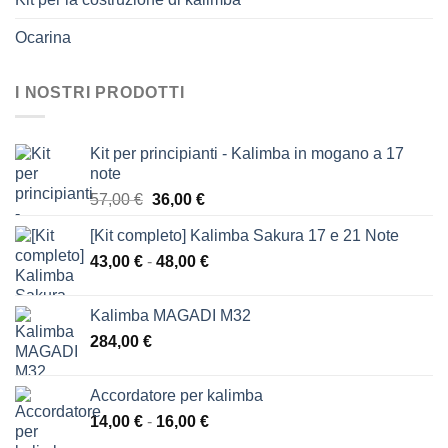
Ocarina
I NOSTRI PRODOTTI
Kit per principianti - Kalimba in mogano a 17
note
Il
Il
57,00
€
36,00
€
prezzo
prezzo
[Kit completo] Kalimba Sakura 17 e 21 Note
originale
attuale
Fascia
43,00
€
-
era:
48,00
€
è:
di
57,00 €.
36,00 €.
prezzo:
Kalimba MAGADI M32
da
284,00
€
43,00 €
a
48,00 €
Accordatore per kalimba
Fascia
14,00
€
-
16,00
€
di