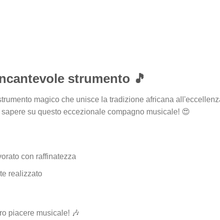
incantevole strumento 🎵
trumento magico che unisce la tradizione africana all'eccellenz
 da sapere su questo eccezionale compagno musicale! 😍
orato con raffinatezza
e realizzato
stro piacere musicale! 🎶