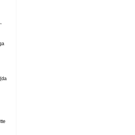
,
nga
 (da
tte