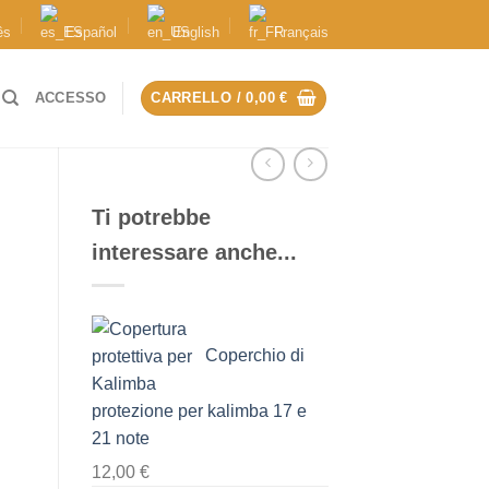
ês
Español
English
Français
ACCESSO
CARRELLO /
0,00
€
Ti potrebbe
interessare anche...
Coperchio di
protezione per kalimba 17 e
21 note
12,00
€