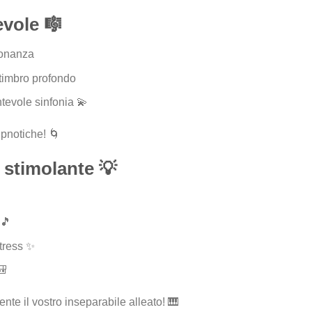
evole 🎼
sonanza
timbro profondo
ntevole sinfonia 💫
ipnotiche! 🌀
stimolante 💡
 🎵
stress ✨
🎒
nte il vostro inseparabile alleato! 🎹