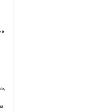
a
e e
le,
ba