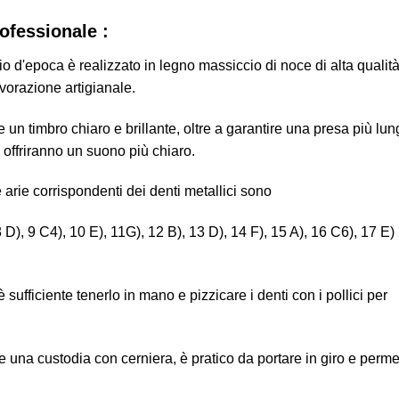
ofessionale :
io d'epoca è realizzato in legno massiccio di noce di alta qualità
vorazione artigianale.
e un timbro chiaro e brillante, oltre a garantire una presa più lu
i offriranno un suono più chiaro.
 arie corrispondenti dei denti metallici sono
, 8 D), 9 C4), 10 E), 11G), 12 B), 13 D), 14 F), 15 A), 16 C6), 17 E)
sufficiente tenerlo in mano e pizzicare i denti con i pollici per
a e una custodia con cerniera, è pratico da portare in giro e perme