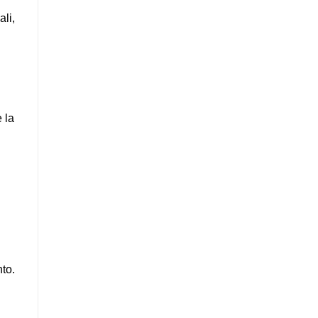
ali,
e la
nto.