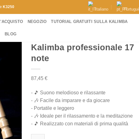
de
K3250
Italiano
Portugu
L'ACQUISTO
NEGOZIO
TUTORIAL GRATUITI SULLA KALIMBA
I
BLOG
Kalimba professionale 17
note
87,45
€
- 🎵 Suono melodioso e rilassante
- 🎶 Facile da imparare e da giocare
- Portatile e leggero
- 🎶 Ideale per il rilassamento e la meditazione
- 🎵 Realizzato con materiali di prima qualità