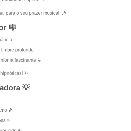
al para o seu prazer musical! 🎶
or 🎼
nância
 timbre profundo
nfonia fascinante 💫
hipnóticas! 🌀
adora 💡
itmo 🎵
ess ✨
uer lado 🎒