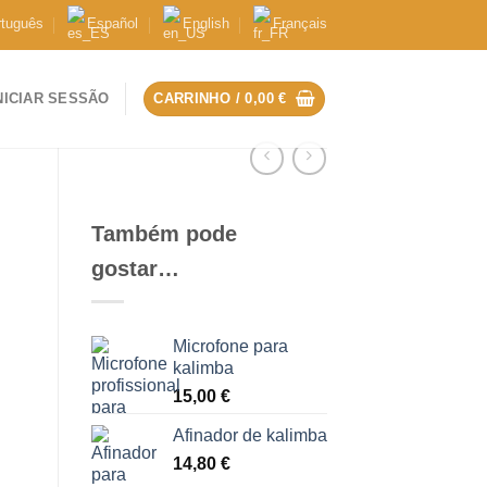
rtuguês
Español
English
Français
NICIAR SESSÃO
CARRINHO /
0,00
€
Também pode
gostar…
Microfone para
kalimba
15,00
€
Afinador de kalimba
14,80
€