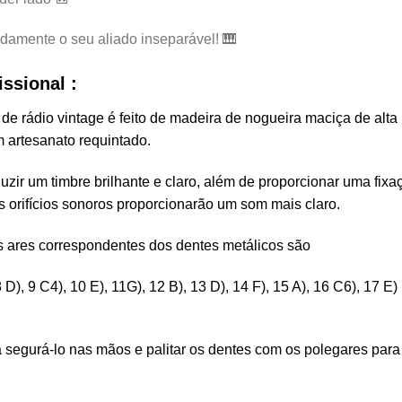
idamente o seu aliado inseparável! 🎹
issional :
de rádio vintage é feito de madeira de nogueira maciça de alta
 artesanato requintado.
ir um timbre brilhante e claro, além de proporcionar uma fixa
 orifícios sonoros proporcionarão um som mais claro.
os ares correspondentes dos dentes metálicos são
, 8 D), 9 C4), 10 E), 11G), 12 B), 13 D), 14 F), 15 A), 16 C6), 17 E)
ta segurá-lo nas mãos e palitar os dentes com os polegares para