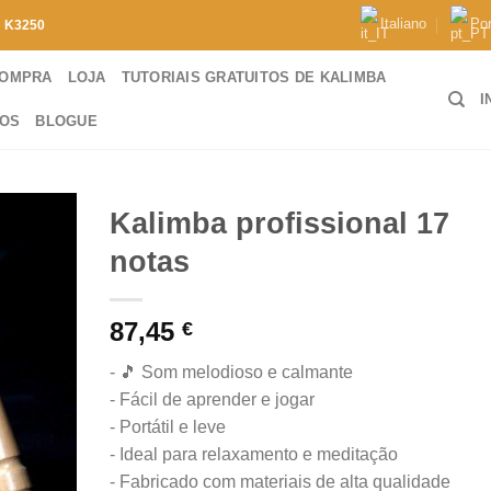
Italiano
Po
e
K3250
COMPRA
LOJA
TUTORIAIS GRATUITOS DE KALIMBA
I
TOS
BLOGUE
Kalimba profissional 17
notas
87,45
€
- 🎵 Som melodioso e calmante
- Fácil de aprender e jogar
- Portátil e leve
- Ideal para relaxamento e meditação
- Fabricado com materiais de alta qualidade