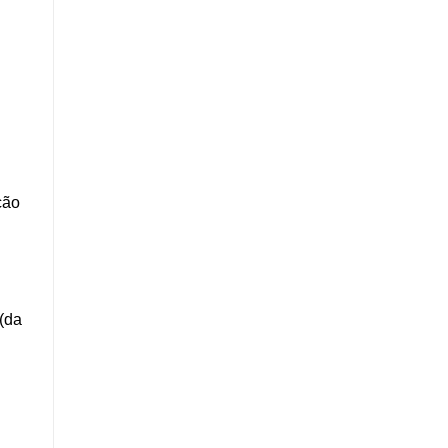
ção
 (da