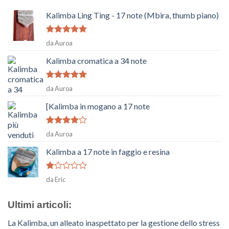
Kalimba Ling Ting - 17 note (Mbira, thumb piano)
Voto
5
su
da Auroa
5
Kalimba cromatica a 34 note
Voto
5
su
da Auroa
5
[Kalimba in mogano a 17 note
Voto
4
da Auroa
su 5
Kalimba a 17 note in faggio e resina
Voto
da Eric
1
su
5
Ultimi articoli:
La Kalimba, un alleato inaspettato per la gestione dello stress