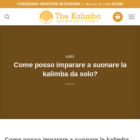
Salta
| -4€ avec le code
CONSEGNA GRATUITA IN EUROPA
K3250
ai
contenuti
VARI
Come posso imparare a suonare la
kalimba da solo?
Come posso imparare a suonare la kalimba