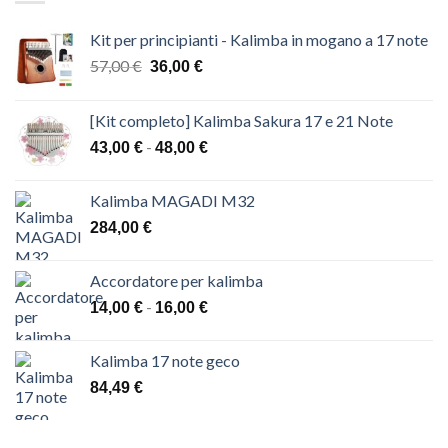
Kit per principianti - Kalimba in mogano a 17 note
Il
Il
57,00
€
36,00
€
prezzo
prezzo
originale
attuale
[Kit completo] Kalimba Sakura 17 e 21 Note
era:
è:
Fascia
-
43,00
€
57,00 €.
48,00
€
36,00 €.
di
prezzo:
Kalimba MAGADI M32
da
284,00
€
43,00 €
a
48,00 €
Accordatore per kalimba
Fascia
-
14,00
€
16,00
€
di
prezzo:
Kalimba 17 note geco
da
84,49
€
14,00 €
a
16,00 €