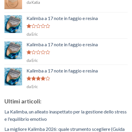
da Katia
Kalimba a 17 note in faggio e resina
Voto
da Eric
1
su
Kalimba a 17 note in faggio e resina
5
Voto
da Eric
1
su
Kalimba a 17 note in faggio e resina
5
Voto
4
da Eric
su 5
Ultimi articoli:
La Kalimba, un alleato inaspettato per la gestione dello stress
e l'equilibrio emotivo
La migliore Kalimba 2026: quale strumento scegliere (Guida