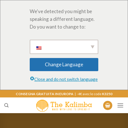
We've detected you might be
speaking a different language.
Do you want to change to:
Change Language
Close and do not switch language
Salta
CONSEGNA GRATUITA IN EUROPA
| -4€ avec le code
K3250
ai
contenuti