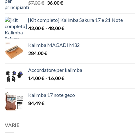
Il
Il
57,00
€
36,00
€
prezzo
prezzo
originale
attuale
[Kit completo] Kalimba Sakura 17 e 21 Note
era:
è:
Fascia
43,00
€
-
48,00
€
57,00 €.
36,00 €.
di
prezzo:
Kalimba MAGADI M32
da
284,00
€
43,00 €
a
48,00 €
Accordatore per kalimba
Fascia
14,00
€
-
16,00
€
di
prezzo:
Kalimba 17 note geco
da
84,49
€
14,00 €
a
16,00 €
VARIE