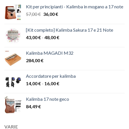
Kit per principianti - Kalimba in mogano a 17 note
Il
Il
57,00
€
36,00
€
prezzo
prezzo
originale
attuale
[Kit completo] Kalimba Sakura 17 e 21 Note
era:
è:
Fascia
43,00
€
-
48,00
€
57,00 €.
36,00 €.
di
prezzo:
Kalimba MAGADI M32
da
284,00
€
43,00 €
a
48,00 €
Accordatore per kalimba
Fascia
14,00
€
-
16,00
€
di
prezzo:
Kalimba 17 note geco
da
84,49
€
14,00 €
a
16,00 €
VARIE