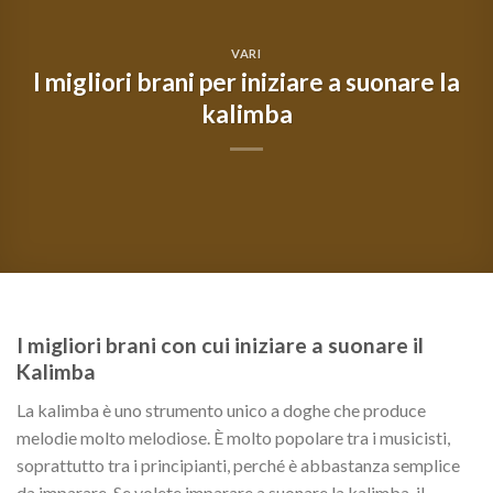
VARI
I migliori brani per iniziare a suonare la
kalimba
I migliori brani con cui iniziare a suonare il
Kalimba
La kalimba è uno strumento unico a doghe che produce
melodie molto melodiose. È molto popolare tra i musicisti,
soprattutto tra i principianti, perché è abbastanza semplice
da imparare. Se volete imparare a suonare la kalimba, il