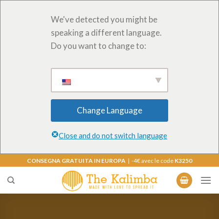
We've detected you might be
speaking a different language.
Do you want to change to:
Change Language
Close and do not switch language
Salta
CONSEGNA GRATUITA IN EUROPA
| -4€ avec le code
K3250
ai
contenuti