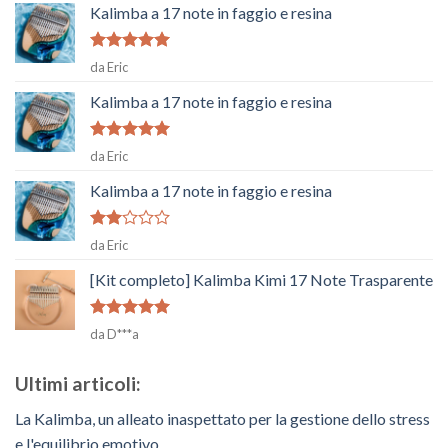
Kalimba a 17 note in faggio e resina
Voto
5
su
da Eric
5
Kalimba a 17 note in faggio e resina
Voto
5
su
da Eric
5
Kalimba a 17 note in faggio e resina
Voto
da Eric
2
su
5
[Kit completo] Kalimba Kimi 17 Note Trasparente
Voto
5
su
da D***a
5
Ultimi articoli:
La Kalimba, un alleato inaspettato per la gestione dello stress
e l'equilibrio emotivo