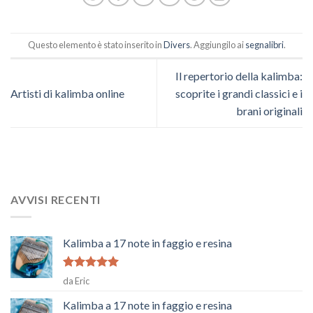
Questo elemento è stato inserito in
Divers
. Aggiungilo ai
segnalibri
.
Il repertorio della kalimba:
Artisti di kalimba online
scoprite i grandi classici e i
brani originali
AVVISI RECENTI
Kalimba a 17 note in faggio e resina
Voto
5
su
da Eric
5
Kalimba a 17 note in faggio e resina