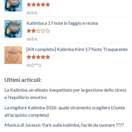
Voto
5
su
da Eric
5
Kalimba a 17 note in faggio e resina
Voto
da Eric
2
su
5
[Kit completo] Kalimba Kimi 17 Note Trasparente
Voto
5
su
da D***a
5
Ultimi articoli:
La Kalimba, un alleato inaspettato per la gestione dello stress
e l'equilibrio emotivo
La migliore Kalimba 2026: quale strumento scegliere (Guida
all'acquisto completa)
Musica di Jurassic Park sulla kalimba, facile da suonare ????