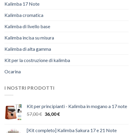
Kalimba 17 Note
Kalimba cromatica
Kalimba di livello base
Kalimba incisa su misura
Kalimba di alta gamma
Kit per la costruzione di kalimba
Ocarina
I NOSTRI PRODOTTI
Kit per principianti - Kalimba in mogano a 17 note
Il
Il
57,00
€
36,00
€
prezzo
prezzo
originale
attuale
[Kit completo] Kalimba Sakura 17 e 21 Note
era:
è: