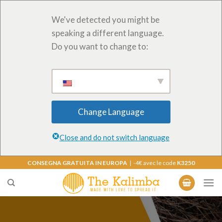
We've detected you might be
speaking a different language.
Do you want to change to:
Change Language
Close and do not switch language
Salta
CONSEGNA GRATUITA IN EUROPA
| -4€ avec le code
K3250
ai
contenuti