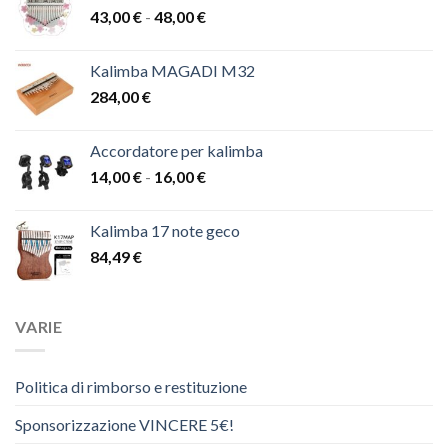
Fascia
43,00
€
-
48,00
€
57,00 €.
36,00 €.
di
prezzo:
Kalimba MAGADI M32
da
284,00
€
43,00 €
a
48,00 €
Accordatore per kalimba
Fascia
14,00
€
-
16,00
€
di
prezzo:
Kalimba 17 note geco
da
84,49
€
14,00 €
a
16,00 €
VARIE
Politica di rimborso e restituzione
Sponsorizzazione VINCERE 5€!