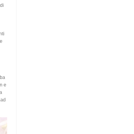
di
nti
me
mba
gn e
la
 ad