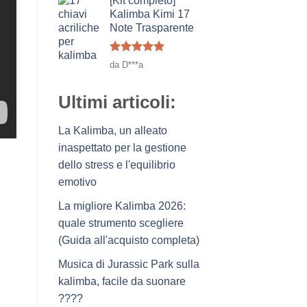
[Kit completo]
Kalimba Kimi 17
Note Trasparente
Voto
5
su
da D***a
5
Ultimi articoli:
La Kalimba, un alleato
inaspettato per la gestione
dello stress e l'equilibrio
emotivo
La migliore Kalimba 2026:
quale strumento scegliere
(Guida all'acquisto completa)
Musica di Jurassic Park sulla
kalimba, facile da suonare
????