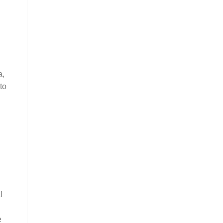
a,
to
l
e