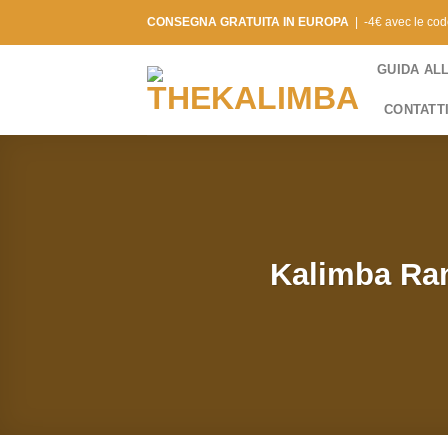
Salta
CONSEGNA GRATUITA IN EUROPA
| -4€ avec le co
ai
contenuti
GUIDA AL
CONTATT
Kalimba Ran