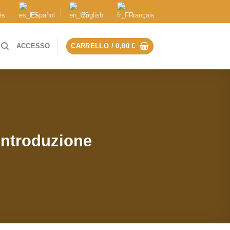
ês
Español
English
Français
ACCESSO
CARRELLO /
0,00
€
Introduzione