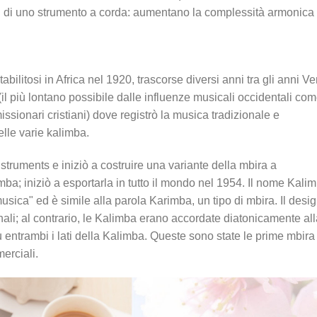
i di uno strumento a corda: aumentano la complessità armonica 
litosi in Africa nel 1920, trascorse diversi anni tra gli anni Ve
(il più lontano possibile dalle influenze musicali occidentali co
 missionari cristiani) dove registrò la musica tradizionale e
elle varie kalimba.
nstruments e iniziò a costruire una variante della mbira a
ba; iniziò a esportarla in tutto il mondo nel 1954. Il nome Kali
usica" ed è simile alla parola Karimba, un tipo di mbira. Il desi
nali; al contrario, le Kalimba erano accordate diatonicamente al
u entrambi i lati della Kalimba. Queste sono state le prime mbira
erciali.