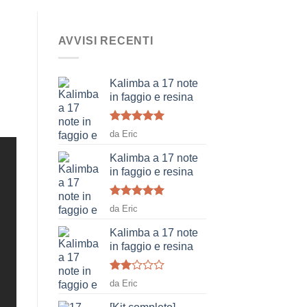
AVVISI RECENTI
Kalimba a 17 note
in faggio e resina
Voto
5
su
da Eric
5
Kalimba a 17 note
in faggio e resina
Voto
5
su
da Eric
5
Kalimba a 17 note
in faggio e resina
Voto
da Eric
2
su
5