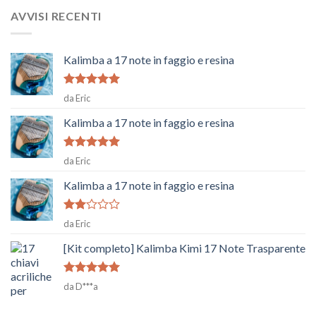
AVVISI RECENTI
Kalimba a 17 note in faggio e resina
Voto
5
su
da Eric
5
Kalimba a 17 note in faggio e resina
Voto
5
su
da Eric
5
Kalimba a 17 note in faggio e resina
Voto
da Eric
2
su
5
[Kit completo] Kalimba Kimi 17 Note Trasparente
Voto
5
su
da D***a
5