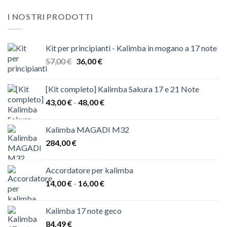
I NOSTRI PRODOTTI
Kit per principianti - Kalimba in mogano a 17 note
Il
Il
57,00
€
36,00
€
prezzo
prezzo
originale
attuale
[Kit completo] Kalimba Sakura 17 e 21 Note
era:
è:
Fascia
43,00
€
-
48,00
€
57,00 €.
36,00 €.
di
prezzo:
Kalimba MAGADI M32
da
284,00
€
43,00 €
a
48,00 €
Accordatore per kalimba
Fascia
14,00
€
-
16,00
€
di
prezzo:
Kalimba 17 note geco
da
84,49
€
14,00 €