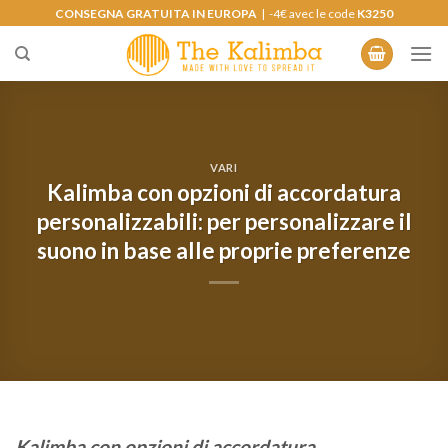
Salta
CONSEGNA GRATUITA IN EUROPA
| -4€ avec le code
K3250
ai
contenuti
VARI
Kalimba con opzioni di accordatura
personalizzabili: per personalizzare il
suono in base alle proprie preferenze
Kalimba con opzioni di accordatura