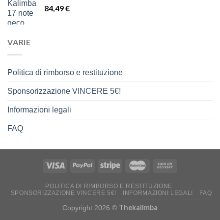
84,49
€
14,00 €
a
16,00 €
VARIE
Politica di rimborso e restituzione
Sponsorizzazione VINCERE 5€!
Informazioni legali
FAQ
POLITICA DI RIMBORSO E RESTITUZIONE
SPONSORIZZAZIONE VINCERE 5€!
INFORMAZIONI LEGALI
FAQ
Thekalimba
Copyright 2026 ©