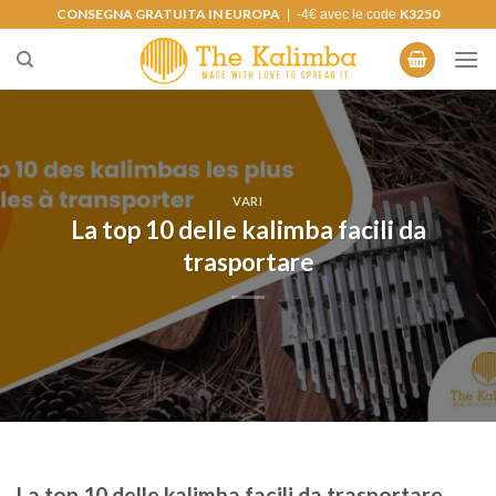
Salta
CONSEGNA GRATUITA IN EUROPA
K3250
| -4€ avec le code
ai
contenuti
VARI
La top 10 delle kalimba facili da
trasportare
La top 10 delle kalimba facili da trasportare