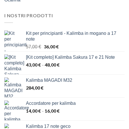
I NOSTRI PRODOTTI
Kit per principianti - Kalimba in mogano a 17
note
Il
36,00
€
Il
57,00
€
prezzo
prezzo
[Kit completo] Kalimba Sakura 17 e 21 Note
originale
attuale
43,00
€
era:
48,00
€
è:
Fascia
-
57,00 €.
36,00 €.
di
prezzo:
Kalimba MAGADI M32
da
284,00
€
43,00 €
a
48,00 €
Accordatore per kalimba
14,00
€
16,00
€
Fascia
-
di
prezzo:
Kalimba 17 note geco
da