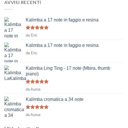
AVVISI RECENTI
Kalimba a 17 note in faggio e resina
Voto
5
su
da Eric
5
Kalimba a 17 note in faggio e resina
da Eric
Kalimba Ling Ting - 17 note (Mbira, thumb
piano)
Voto
5
su
da Auroa
5
Kalimba cromatica a 34 note
Voto
5
su
da Auroa
5