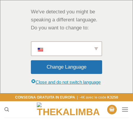
We've detected you might be
speaking a different language.
Do you want to change to:
Change Language
Close and do not switch language
Salta
CONSEGNA GRATUITA IN EUROPA
| -4€ avec le code
K3250
ai
contenuti