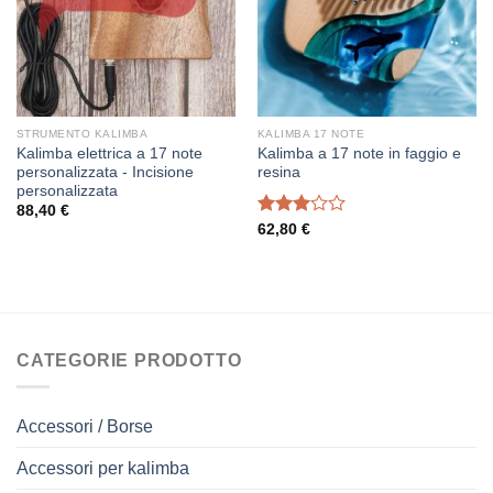
STRUMENTO KALIMBA
KALIMBA 17 NOTE
Kalimba elettrica a 17 note
Kalimba a 17 note in faggio e
personalizzata - Incisione
resina
personalizzata
88,40
€
Voto
62,80
€
3.00
su 5
CATEGORIE PRODOTTO
Accessori / Borse
Accessori per kalimba