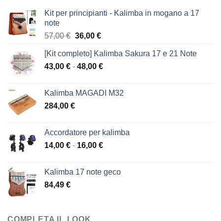
Kit per principianti - Kalimba in mogano a 17
note
Il
Il
57,00
€
36,00
€
prezzo
prezzo
[Kit completo] Kalimba Sakura 17 e 21 Note
originale
attuale
Fascia
43,00
€
-
era:
48,00
€
è:
di
57,00 €.
36,00 €.
prezzo:
Kalimba MAGADI M32
da
284,00
€
43,00 €
a
48,00 €
Accordatore per kalimba
Fascia
14,00
€
-
16,00
€
di
prezzo:
Kalimba 17 note geco
da
84,49
€
14,00 €
a
16,00 €
COMPLETA IL LOOK