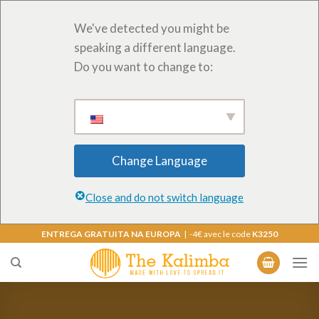
We've detected you might be
speaking a different language.
Do you want to change to:
Change Language
Close and do not switch language
Saltar
ENTREGA GRATUITA NA EUROPA
| -4€ avec le code
K3250
para
o
conteúdo