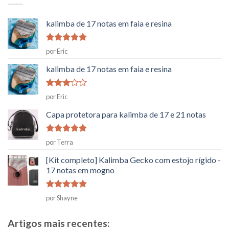
kalimba de 17 notas em faia e resina
Classificado
por Eric
como
5
em
5
kalimba de 17 notas em faia e resina
Classificado
por Eric
como
3
em
Capa protetora para kalimba de 17 e 21 notas
5
Classificado
por Terra
como
5
em
5
[Kit completo] Kalimba Gecko com estojo rígido -
17 notas em mogno
Classificado
por Shayne
como
5
em
5
Artigos mais recentes: