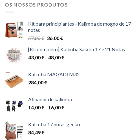
OS NOSSOS PRODUTOS
Kit para principiantes - Kalimba de mogno de 17
notas
O
O
57,00
€
36,00
€
preço
preço
[Kit completo] Kalimba Sakura 17 e 21 Notas
original
atual
Gama
43,00
€
-
era:
48,00
€
é:
de
57,00 €.
36,00 €.
preços:
Kalimba MAGADI M32
43,00 €
284,00
€
a
48,00 €
Afinador de kalimba
Gama
14,00
€
-
16,00
€
de
preços:
Kalimba 17 notas gecko
14,00 €
84,49
€
a
16,00 €