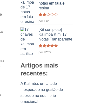
notas em faia e
resina
 e
Classificado
por Eric
como
2
[Kit completo]
co
em
Kalimba Kimi 17
5
Notas Transparente
Classificado
por D***a
como
5
em
5
uma
Artigos mais
r
recentes:
A Kalimba, um aliado
inesperado na gestão do
a
stress e no equilíbrio
emocional