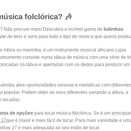
úsica folclórica? 🎶
a? Não procure mais! Descubra a incrível gama de
kalimbas
e de tons e sons para todo o tipo de música que queira produz
r mbira ou marimba, é um instrumento musical africano cujas
nstrumento consiste numa tábua de música com uma série de ti
 colocadas na tábua e apertadas com os dedos para produzir um
 kalimba abre oportunidades sonoras e melódicas com diferente
popular. Podem obter-se sons diferentes variando a altura, a
o tocadas.
gama de opções
para tocar música folclórica. Se é um principia
 17
que é maior e mais fácil de tocar. Para mais variedade e um
llow 17 é mais adequada ao seu estilo de tocar.