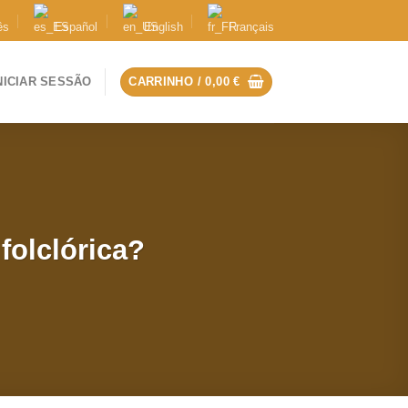
ês
Español
English
Français
NICIAR SESSÃO
CARRINHO /
0,00
€
folclórica?