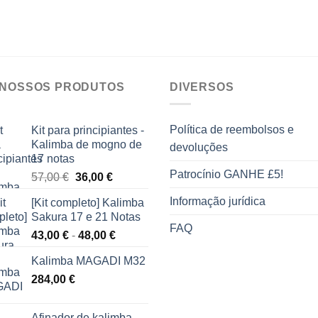
 NOSSOS PRODUTOS
DIVERSOS
Política de reembolsos e
Kit para principiantes -
Kalimba de mogno de
devoluções
17 notas
Patrocínio GANHE £5!
O
O
57,00
€
36,00
€
preço
preço
Informação jurídica
[Kit completo] Kalimba
original
atual
Sakura 17 e 21 Notas
era:
é:
FAQ
Gama
43,00
€
-
48,00
€
57,00 €.
36,00 €.
de
Kalimba MAGADI M32
preços:
284,00
€
43,00 €
a
48,00 €
Afinador de kalimba