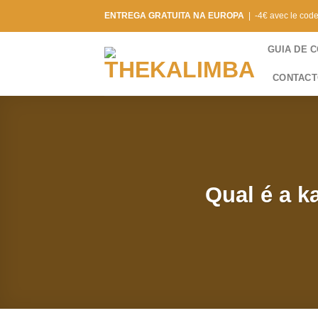
Saltar
ENTREGA GRATUITA NA EUROPA
| -4€ avec le cod
para
o
GUIA DE 
conteúdo
CONTAC
Qual é a k