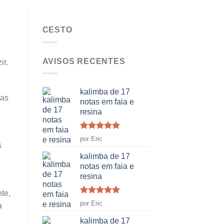
CESTO
AVISOS RECENTES
ir.
kalimba de 17
ras
notas em faia e
resina
Classificado
por Eric
como
5
em
s
5
kalimba de 17
notas em faia e
resina
nte,
Classificado
por Eric
a
como
5
em
5
kalimba de 17