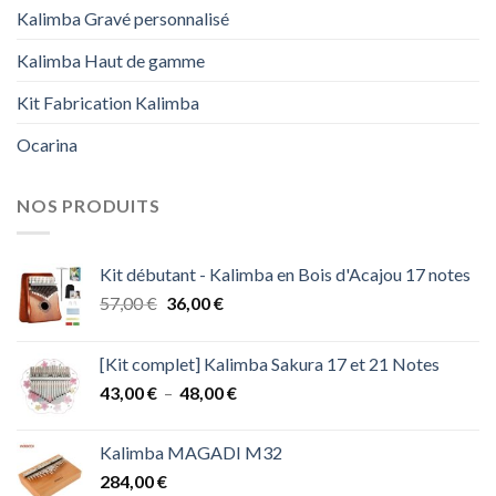
Kalimba Gravé personnalisé
Kalimba Haut de gamme
Kit Fabrication Kalimba
Ocarina
NOS PRODUITS
Kit débutant - Kalimba en Bois d'Acajou 17 notes
Le
Le
57,00
€
36,00
€
prix
prix
initial
actuel
[Kit complet] Kalimba Sakura 17 et 21 Notes
était :
est :
Plage
43,00
€
–
48,00
€
57,00 €.
36,00 €.
de
prix :
Kalimba MAGADI M32
43,00 €
284,00
€
à