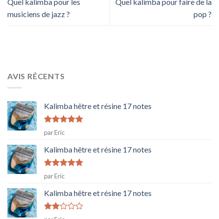
Quel kalimba pour les
Quel kalimba pour faire de la
musiciens de jazz ?
pop ?
AVIS RÉCENTS
Kalimba hêtre et résine 17 notes
Note
5
sur
par Eric
5
Kalimba hêtre et résine 17 notes
Note
5
sur
par Eric
5
Kalimba hêtre et résine 17 notes
Note