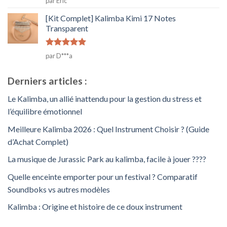
par Eric
2
sur
[Kit Complet] Kalimba Kimi 17 Notes
5
Transparent
Note
5
sur
par D***a
5
Derniers articles :
Le Kalimba, un allié inattendu pour la gestion du stress et
l’équilibre émotionnel
Meilleure Kalimba 2026 : Quel Instrument Choisir ? (Guide
d’Achat Complet)
La musique de Jurassic Park au kalimba, facile à jouer ????
Quelle enceinte emporter pour un festival ? Comparatif
Soundboks vs autres modèles
Kalimba : Origine et histoire de ce doux instrument