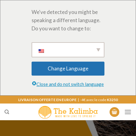
We've detected you might be
speaking a different language.
Do you want to change to:
Change Language
Close and do not switch language
Skip
LIVRAISON OFFERTE EN EUROPE
| -4€ avec le code
K3250
to
content