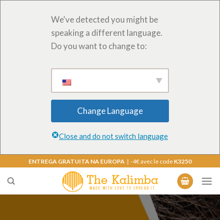
We've detected you might be
speaking a different language.
Do you want to change to:
Change Language
Close and do not switch language
Saltar
ENTREGA GRATUITA NA EUROPA
| -4€ avec le code
K3250
para
o
conteúdo