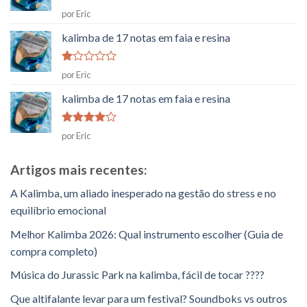
Classificado
por Eric
como
1
kalimba de 17 notas em faia e resina
em
5
Classificado
por Eric
como
1
kalimba de 17 notas em faia e resina
em
5
Classificado
por Eric
como
4
em 5
Artigos mais recentes:
A Kalimba, um aliado inesperado na gestão do stress e no
equilíbrio emocional
Melhor Kalimba 2026: Qual instrumento escolher (Guia de
compra completo)
Música do Jurassic Park na kalimba, fácil de tocar ????
Que altifalante levar para um festival? Soundboks vs outros