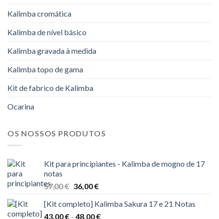
Kalimba cromática
Kalimba de nível básico
Kalimba gravada à medida
Kalimba topo de gama
Kit de fabrico de Kalimba
Ocarina
OS NOSSOS PRODUTOS
Kit para principiantes - Kalimba de mogno de 17
notas
O
O
57,00
€
36,00
€
preço
preço
[Kit completo] Kalimba Sakura 17 e 21 Notas
original
atual
Gama
43,00
€
-
era:
48,00
€
é: