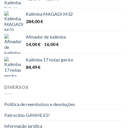
de
57,00 €.
36,00 €.
preços:
Kalimba MAGADI M32
43,00 €
284,00
€
a
48,00 €
Afinador de kalimba
Gama
14,00
€
-
16,00
€
de
preços:
Kalimba 17 notas gecko
14,00 €
84,49
€
a
16,00 €
DIVERSOS
Política de reembolsos e devoluções
Patrocínio GANHE £5!
Informação jurídica