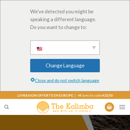
We've detected you might be
speaking a different language.
Do you want to change to:
Change Language
Close and do not switch language
Skip
LIVRAISON OFFERTE EN EUROPE
| -4€ avec le code
K3250
to
content