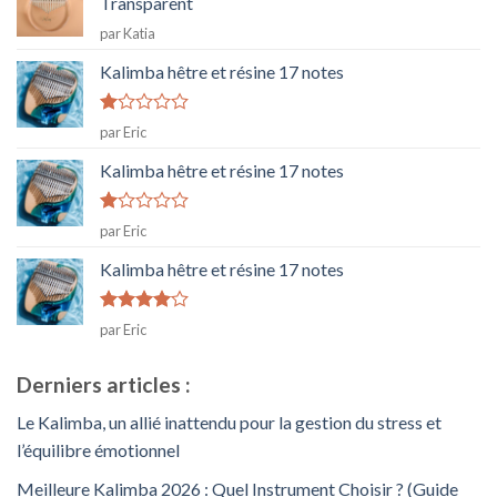
Transparent
par Katia
Kalimba hêtre et résine 17 notes
Note
par Eric
1
sur
Kalimba hêtre et résine 17 notes
5
Note
par Eric
1
sur
Kalimba hêtre et résine 17 notes
5
Note
4
par Eric
sur 5
Derniers articles :
Le Kalimba, un allié inattendu pour la gestion du stress et
l’équilibre émotionnel
Meilleure Kalimba 2026 : Quel Instrument Choisir ? (Guide