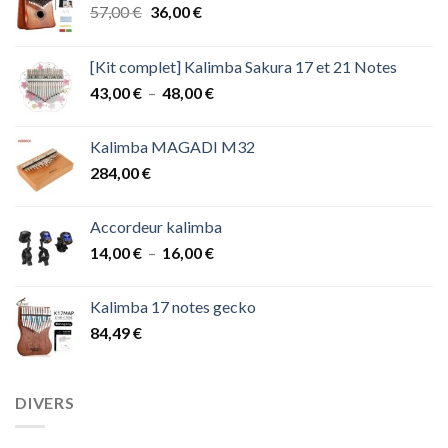
Le
Le
57,00
€
36,00
€
prix
prix
initial
actuel
[Kit complet] Kalimba Sakura 17 et 21 Notes
était :
est :
Plage
43,00
€
–
48,00
€
57,00 €.
36,00 €.
de
prix :
Kalimba MAGADI M32
43,00 €
284,00
€
à
48,00 €
Accordeur kalimba
Plage
14,00
€
–
16,00
€
de
prix :
Kalimba 17 notes gecko
14,00 €
84,49
€
à
16,00 €
DIVERS