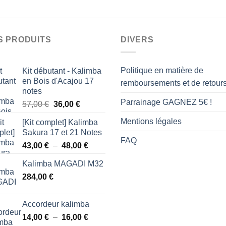
S PRODUITS
DIVERS
Politique en matière de
Kit débutant - Kalimba
en Bois d'Acajou 17
remboursements et de retour
notes
Parrainage GAGNEZ 5€ !
Le
Le
57,00
€
36,00
€
prix
prix
Mentions légales
[Kit complet] Kalimba
initial
actuel
Sakura 17 et 21 Notes
était :
est :
FAQ
Plage
43,00
€
–
48,00
€
57,00 €.
36,00 €.
de
Kalimba MAGADI M32
prix :
284,00
€
43,00 €
à
48,00 €
Accordeur kalimba
Plage
14,00
€
–
16,00
€