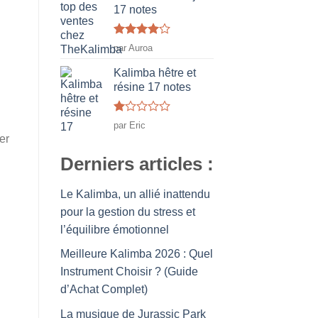
17 notes
Note
4
par Auroa
sur 5
Kalimba hêtre et
résine 17 notes
Note
par Eric
1
er
sur
5
Derniers articles :
Le Kalimba, un allié inattendu
pour la gestion du stress et
l’équilibre émotionnel
Meilleure Kalimba 2026 : Quel
Instrument Choisir ? (Guide
d’Achat Complet)
La musique de Jurassic Park