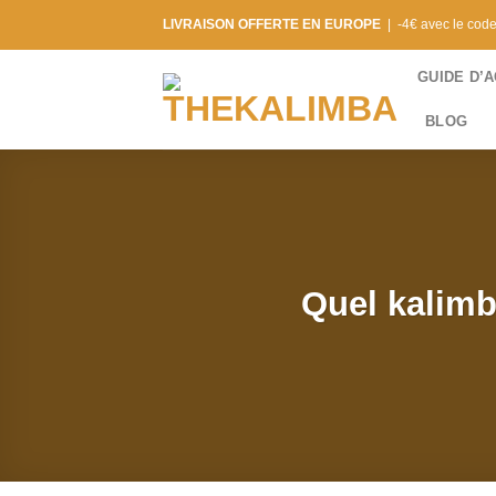
Skip
LIVRAISON OFFERTE EN EUROPE
| -4€ avec le cod
to
content
GUIDE D’
BLOG
Quel kalimb