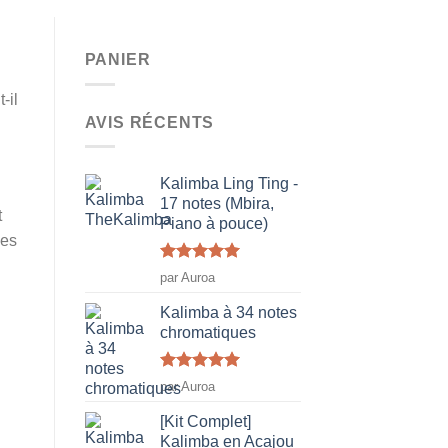
PANIER
-il
AVIS RÉCENTS
Kalimba Ling Ting -
17 notes (Mbira,
t
Piano à pouce)
les
Note
5
sur
par Auroa
5
Kalimba à 34 notes
chromatiques
Note
5
sur
par Auroa
5
[Kit Complet]
Kalimba en Acajou