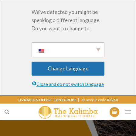
We've detected you might be
speaking a different language.
Do you want to change to:
Change Language
Close and do not switch language
Skip
LIVRAISON OFFERTE EN EUROPE
| -4€ avec le code
K3250
to
content