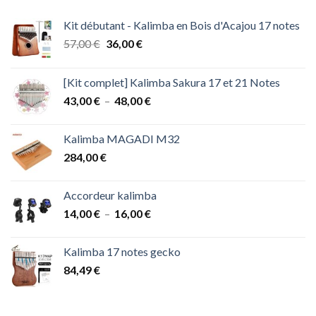
Kit débutant - Kalimba en Bois d'Acajou 17 notes
Le
Le
57,00
€
36,00
€
prix
prix
initial
actuel
[Kit complet] Kalimba Sakura 17 et 21 Notes
était :
est :
Plage
43,00
€
–
48,00
€
57,00 €.
36,00 €.
de
prix :
Kalimba MAGADI M32
43,00 €
284,00
€
à
48,00 €
Accordeur kalimba
Plage
14,00
€
–
16,00
€
de
prix :
Kalimba 17 notes gecko
14,00 €
84,49
€
à
16,00 €