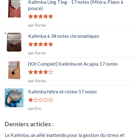
Kalimba Ling Ting - 17 notes (Mbira, Piano à
pouce)
Note
5
sur
par Auroa
5
Kalimba à 34 notes chromatiques
Note
5
sur
par Auroa
5
[Kit Complet] Kalimba en Acajou 17 notes
Note
4
par Auroa
sur 5
Kalimba hêtre et résine 17 notes
Note
par Eric
1
sur
5
Derniers articles :
Le Kalimba, un allié inattendu pour la gestion du stress et