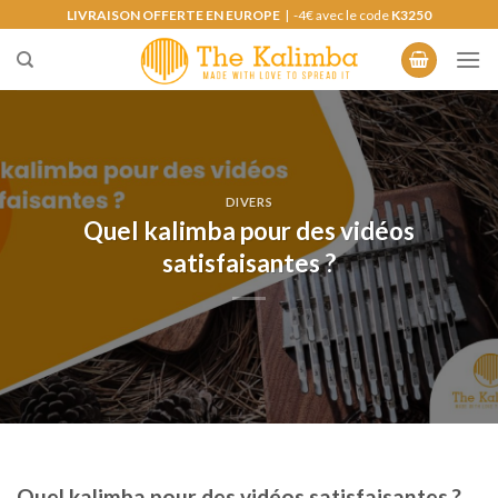
Skip
LIVRAISON OFFERTE EN EUROPE
| -4€ avec le code
K3250
to
content
DIVERS
Quel kalimba pour des vidéos
satisfaisantes ?
Quel kalimba pour des vidéos satisfaisantes ?