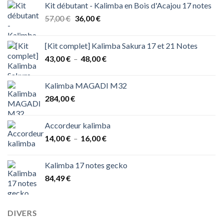
Kit débutant - Kalimba en Bois d'Acajou 17 notes
Le
Le
57,00
€
36,00
€
prix
prix
initial
actuel
[Kit complet] Kalimba Sakura 17 et 21 Notes
était :
est :
Plage
43,00
€
–
48,00
€
57,00 €.
36,00 €.
de
prix :
Kalimba MAGADI M32
43,00 €
284,00
€
à
48,00 €
Accordeur kalimba
Plage
14,00
€
–
16,00
€
de
prix :
Kalimba 17 notes gecko
14,00 €
84,49
€
à
16,00 €
DIVERS