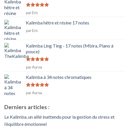
Note
5
sur
par Eric
5
Kalimba hêtre et résine 17 notes
par Eric
Kalimba Ling Ting - 17 notes (Mbira, Piano à
pouce)
Note
5
sur
par Auroa
5
Kalimba à 34 notes chromatiques
Note
5
sur
par Auroa
5
Derniers articles :
Le Kalimba, un allié inattendu pour la gestion du stress et
l’équilibre émotionnel