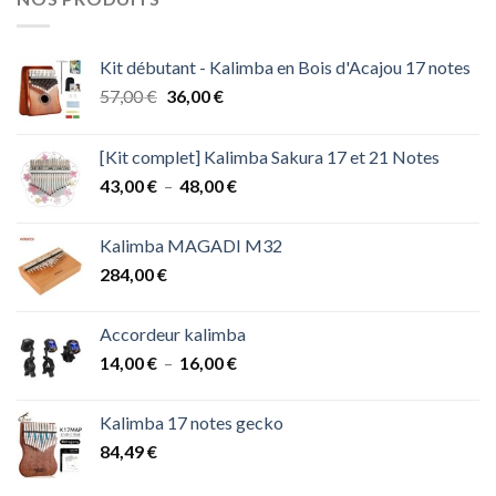
Kit débutant - Kalimba en Bois d'Acajou 17 notes
Le
Le
57,00
€
36,00
€
prix
prix
initial
actuel
[Kit complet] Kalimba Sakura 17 et 21 Notes
était :
est :
Plage
43,00
€
–
48,00
€
57,00 €.
36,00 €.
de
prix :
Kalimba MAGADI M32
43,00 €
284,00
€
à
48,00 €
Accordeur kalimba
Plage
14,00
€
–
16,00
€
de
prix :
Kalimba 17 notes gecko
14,00 €
84,49
€
à
16,00 €