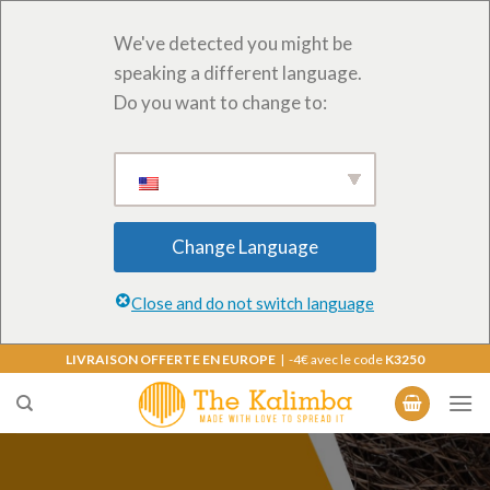
We've detected you might be
speaking a different language.
Do you want to change to:
Change Language
Close and do not switch language
Skip
LIVRAISON OFFERTE EN EUROPE
| -4€ avec le code
K3250
to
content