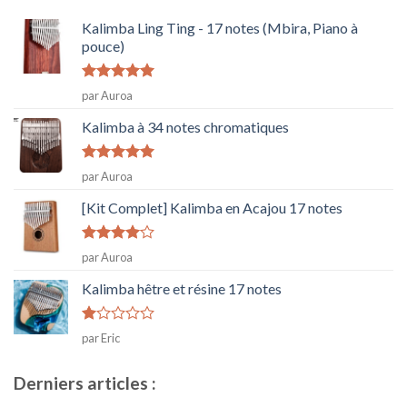
Kalimba Ling Ting - 17 notes (Mbira, Piano à
pouce)
Note
5
sur
par Auroa
5
Kalimba à 34 notes chromatiques
Note
5
sur
par Auroa
5
[Kit Complet] Kalimba en Acajou 17 notes
Note
4
par Auroa
sur 5
Kalimba hêtre et résine 17 notes
Note
par Eric
1
sur
5
Derniers articles :