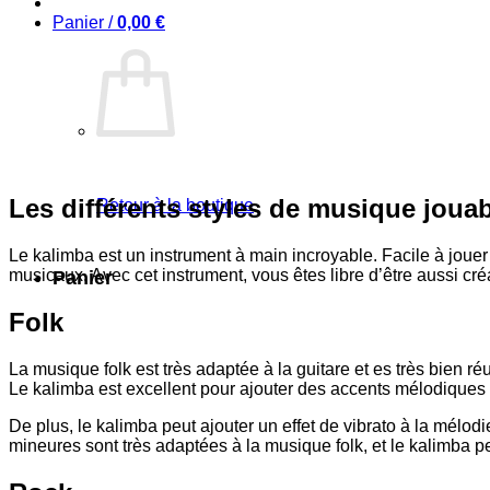
Panier /
0,00
€
Les différents styles de musique jouab
Retour à la boutique
Le kalimba est un instrument à main incroyable. Facile à jouer 
musicaux. Avec cet instrument, vous êtes libre d’être aussi cré
Panier
Folk
La musique folk est très adaptée à la guitare et es très bien 
Le kalimba est excellent pour ajouter des accents mélodiques s
De plus, le kalimba peut ajouter un effet de vibrato à la mélod
mineures sont très adaptées à la musique folk, et le kalimba pe