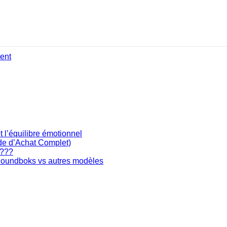
ent
t l’équilibre émotionnel
ide d’Achat Complet)
????
 Soundboks vs autres modèles