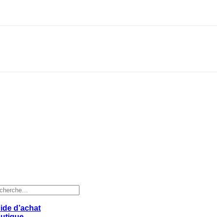
cherche
r :
ide d’achat
utique