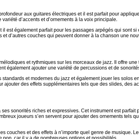
rofondeur aux guitares électriques et il est parfait pour appli
 variété d’accents et d’ornements à la voix principale.
k et il est également parfait pour les passages arpégés qui sont si
es et d’autres couches qui peuvent donner à la chanson une nou
élodiques et rythmiques sur les morceaux de jazz. Il offre une trè
nt également ajouter une variété de percussions et de sonorité
s standards et modernes du jazz et également jouer les solos en
ur ajouter des effets supplémentaires tels que des slides, des a
à ses sonorités riches et expressives. Cet instrument est parfai
mbreux joueurs s’en servent pour ajouter des ornements tels qu
er des couches et des effets à n’importe quel genre de musique.
op, car il y a de nombreuses options et possibilités.