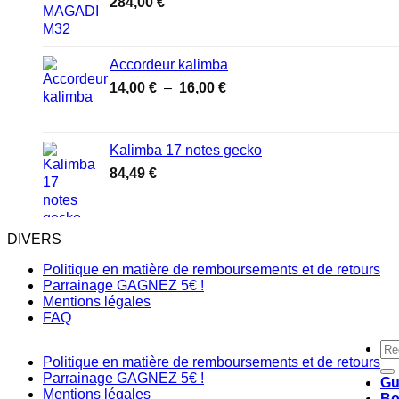
284,00
€
48,00 €
Accordeur kalimba
Plage
14,00
€
–
16,00
€
de
prix :
14,00 €
Kalimba 17 notes gecko
à
84,49
€
16,00 €
DIVERS
Politique en matière de remboursements et de retours
Parrainage GAGNEZ 5€ !
Mentions légales
FAQ
Re
Politique en matière de remboursements et de retours
pou
Parrainage GAGNEZ 5€ !
Gu
Mentions légales
Bo