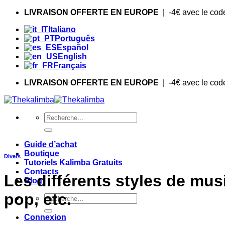
Skip
LIVRAISON OFFERTE EN EUROPE
| -4€ avec le co
to
Italiano
content
Português
Español
English
Français
LIVRAISON OFFERTE EN EUROPE
| -4€ avec le co
Recherche
pour :
Guide d’achat
Boutique
Divers
Tutoriels Kalimba Gratuits
Contacts
Les différents styles de musi
Blog
pop, etc.
Recherche
pour :
Connexion