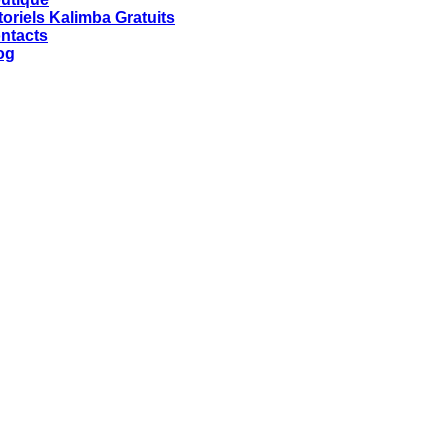
toriels Kalimba Gratuits
ntacts
og