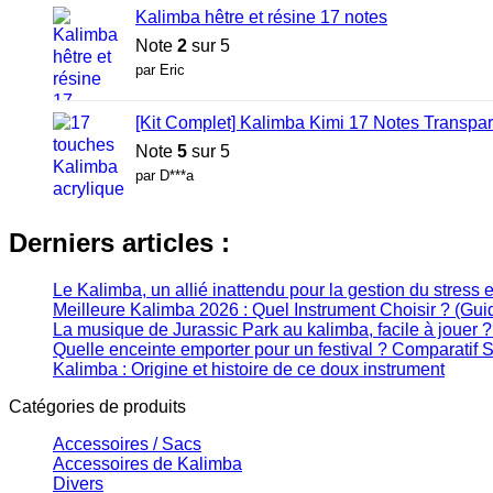
Kalimba hêtre et résine 17 notes
Note
2
sur 5
par Eric
[Kit Complet] Kalimba Kimi 17 Notes Transpar
Note
5
sur 5
par D***a
Derniers articles :
Le Kalimba, un allié inattendu pour la gestion du stress e
Meilleure Kalimba 2026 : Quel Instrument Choisir ? (Gu
La musique de Jurassic Park au kalimba, facile à jouer 
Quelle enceinte emporter pour un festival ? Comparatif
Kalimba : Origine et histoire de ce doux instrument
Catégories de produits
Accessoires / Sacs
Accessoires de Kalimba
Divers