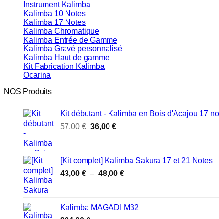
Instrument Kalimba
Kalimba 10 Notes
Kalimba 17 Notes
Kalimba Chromatique
Kalimba Entrée de Gamme
Kalimba Gravé personnalisé
Kalimba Haut de gamme
Kit Fabrication Kalimba
Ocarina
NOS Produits
Kit débutant - Kalimba en Bois d'Acajou 17 no
Le
Le
57,00
€
36,00
€
prix
prix
initial
actuel
était :
est :
[Kit complet] Kalimba Sakura 17 et 21 Notes
57,00 €.
36,00 €.
Plage
43,00
€
–
48,00
€
de
prix :
43,00 €
Kalimba MAGADI M32
à