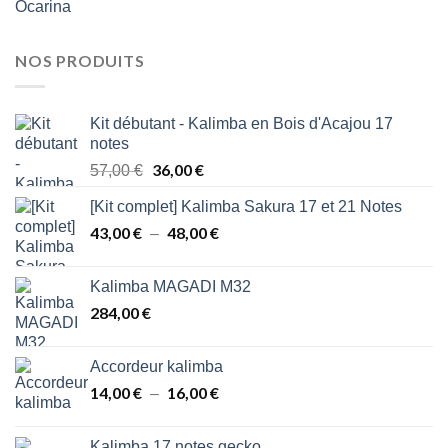
Ocarina
NOS PRODUITS
Kit débutant - Kalimba en Bois d'Acajou 17
notes
Le
36,00
€
Le
57,00
€
prix
prix
[Kit complet] Kalimba Sakura 17 et 21 Notes
initial
actuel
43,00
€
était :
48,00
est :
€
Plage
–
57,00 €.
36,00 €.
de
prix :
Kalimba MAGADI M32
43,00 €
284,00
€
à
48,00 €
Accordeur kalimba
14,00
€
16,00
€
Plage
–
de
prix :
Kalimba 17 notes gecko