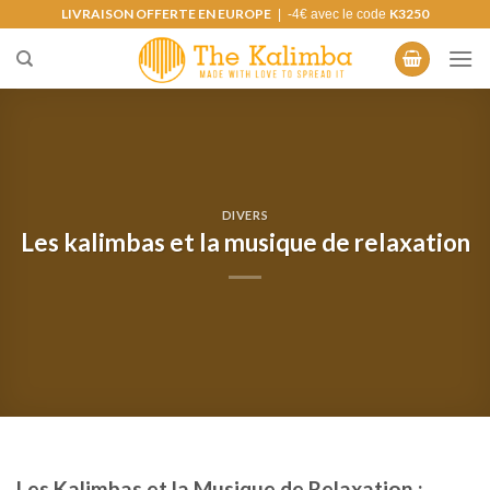
Skip
LIVRAISON OFFERTE EN EUROPE
K3250
| -4€ avec le code
to
content
DIVERS
Les kalimbas et la musique de relaxation
Les Kalimbas et la Musique de Relaxation :