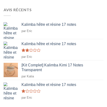
AVIS RÉCENTS
Kalimba hêtre et résine 17 notes
par Eric
Kalimba hêtre et résine 17 notes
Note
par Eric
2
sur
[Kit Complet] Kalimba Kimi 17 Notes
5
Transparent
par Katia
Kalimba hêtre et résine 17 notes
Note
par Eric
1
sur