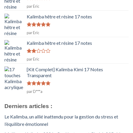
Note
5
sur
par Eric
5
Kalimba hêtre et résine 17 notes
Note
5
sur
par Eric
5
Kalimba hêtre et résine 17 notes
Note
par Eric
2
sur
[Kit Complet] Kalimba Kimi 17 Notes
5
Transparent
Note
5
sur
par D***a
5
Derniers articles :
Le Kalimba, un allié inattendu pour la gestion du stress et
l’équilibre émotionnel