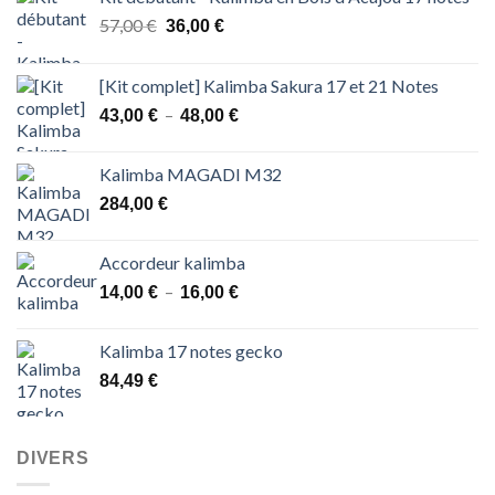
Le
Le
57,00
€
36,00
€
prix
prix
initial
actuel
[Kit complet] Kalimba Sakura 17 et 21 Notes
était :
est :
Plage
–
43,00
€
57,00 €.
48,00
36,00 €.
€
de
prix :
Kalimba MAGADI M32
43,00 €
284,00
€
à
48,00 €
Accordeur kalimba
Plage
–
14,00
€
16,00
€
de
prix :
Kalimba 17 notes gecko
14,00 €
84,49
€
à
16,00 €
DIVERS