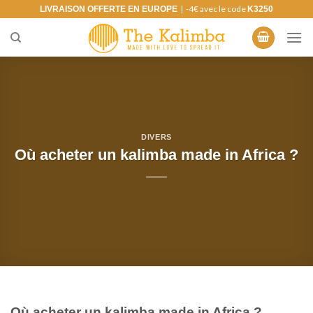
Skip
| -4€ avec le code
LIVRAISON OFFERTE EN EUROPE
K3250
to
content
DIVERS
Où acheter un kalimba made in Africa ?
Où acheter un kalimba made in Africa ?