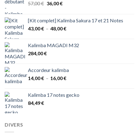
Le
Le
57,00
€
36,00
€
prix
prix
initial
actuel
[Kit complet] Kalimba Sakura 17 et 21 Notes
était :
est :
Plage
43,00
€
–
48,00
€
57,00 €.
36,00 €.
de
prix :
Kalimba MAGADI M32
43,00 €
284,00
€
à
48,00 €
Accordeur kalimba
Plage
14,00
€
–
16,00
€
de
prix :
Kalimba 17 notes gecko
14,00 €
84,49
€
à
16,00 €
DIVERS