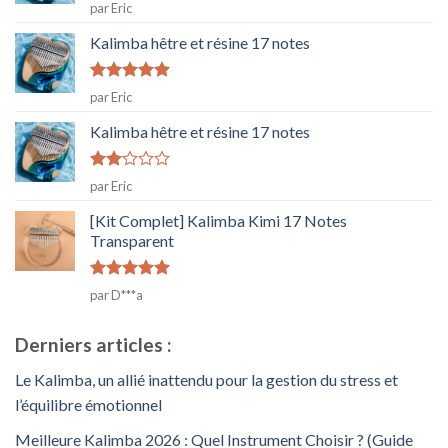
Note
5
sur
par Eric
5
Kalimba hêtre et résine 17 notes
Note
5
sur
par Eric
5
Kalimba hêtre et résine 17 notes
Note
par Eric
2
sur
[Kit Complet] Kalimba Kimi 17 Notes
5
Transparent
Note
5
sur
par D***a
5
Derniers articles :
Le Kalimba, un allié inattendu pour la gestion du stress et
l’équilibre émotionnel
Meilleure Kalimba 2026 : Quel Instrument Choisir ? (Guide