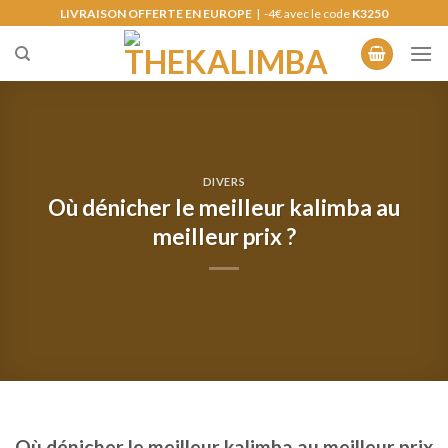
Skip
LIVRAISON OFFERTE EN EUROPE
| -4€ avec le code
K3250
to
content
DIVERS
Où dénicher le meilleur kalimba au
meilleur prix ?
Où dénicher le meilleur kalimba au meilleur prix