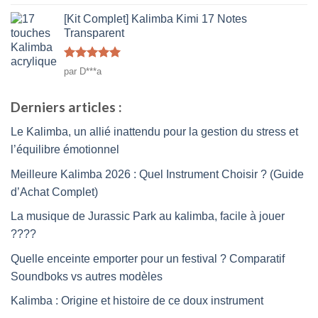
2
sur
[Kit Complet] Kalimba Kimi 17 Notes
5
Transparent
Note
5
sur
par D***a
5
Derniers articles :
Le Kalimba, un allié inattendu pour la gestion du stress et
l’équilibre émotionnel
Meilleure Kalimba 2026 : Quel Instrument Choisir ? (Guide
d’Achat Complet)
La musique de Jurassic Park au kalimba, facile à jouer
????
Quelle enceinte emporter pour un festival ? Comparatif
Soundboks vs autres modèles
Kalimba : Origine et histoire de ce doux instrument