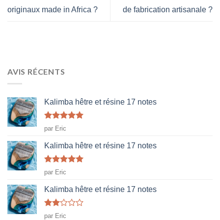
originaux made in Africa ?
de fabrication artisanale ?
AVIS RÉCENTS
Kalimba hêtre et résine 17 notes
Note
5
sur
par Eric
5
Kalimba hêtre et résine 17 notes
Note
5
sur
par Eric
5
Kalimba hêtre et résine 17 notes
Note
par Eric