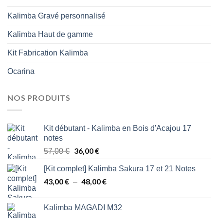
Kalimba Gravé personnalisé
Kalimba Haut de gamme
Kit Fabrication Kalimba
Ocarina
NOS PRODUITS
Kit débutant - Kalimba en Bois d'Acajou 17
notes
Le
36,00
€
Le
57,00
€
prix
prix
[Kit complet] Kalimba Sakura 17 et 21 Notes
initial
actuel
43,00
€
était :
48,00
est :
€
Plage
–
57,00 €.
36,00 €.
de
prix :
Kalimba MAGADI M32
43,00 €