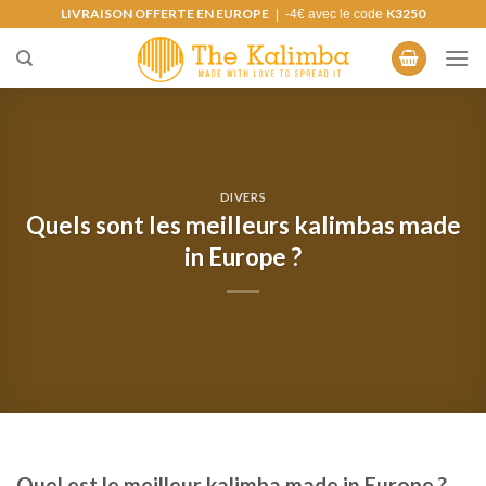
Skip
LIVRAISON OFFERTE EN EUROPE
K3250
| -4€ avec le code
to
content
DIVERS
Quels sont les meilleurs kalimbas made
in Europe ?
Quel est le meilleur kalimba made in Europe ?