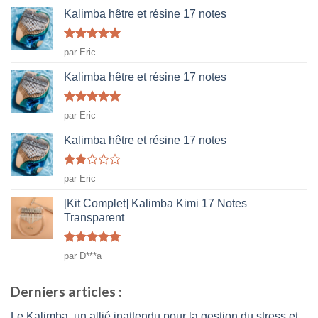
Kalimba hêtre et résine 17 notes
Note
5
sur
par Eric
5
Kalimba hêtre et résine 17 notes
Note
5
sur
par Eric
5
Kalimba hêtre et résine 17 notes
Note
par Eric
2
sur
[Kit Complet] Kalimba Kimi 17 Notes
5
Transparent
Note
5
sur
par D***a
5
Derniers articles :
Le Kalimba, un allié inattendu pour la gestion du stress et