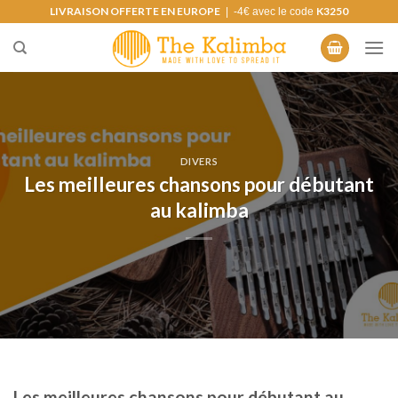
Skip
LIVRAISON OFFERTE EN EUROPE
K3250
| -4€ avec le code
to
content
DIVERS
Les meilleures chansons pour débutant
au kalimba
Les meilleures chansons pour débutant au