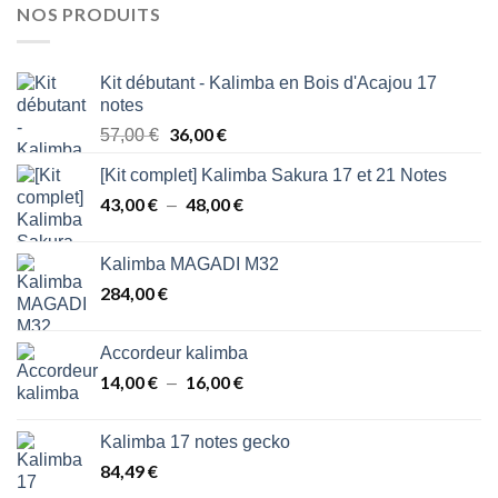
NOS PRODUITS
Kit débutant - Kalimba en Bois d'Acajou 17
notes
Le
36,00
€
Le
57,00
€
prix
prix
[Kit complet] Kalimba Sakura 17 et 21 Notes
initial
actuel
43,00
€
était :
48,00
est :
€
Plage
–
57,00 €.
36,00 €.
de
prix :
Kalimba MAGADI M32
43,00 €
284,00
€
à
48,00 €
Accordeur kalimba
14,00
€
16,00
€
Plage
–
de
prix :
Kalimba 17 notes gecko
14,00 €
84,49
€
à
16,00 €