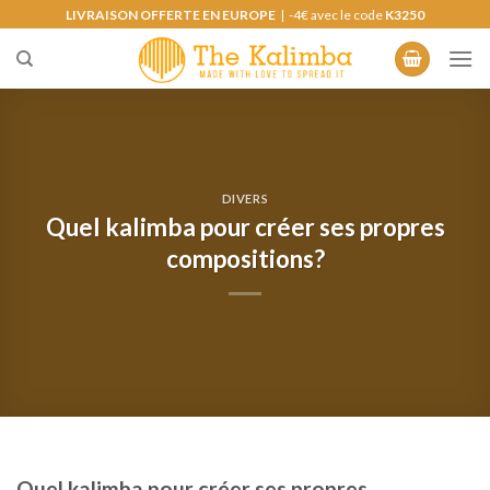
Skip
LIVRAISON OFFERTE EN EUROPE
| -4€ avec le code
K3250
to
content
DIVERS
Quel kalimba pour créer ses propres
compositions?
Quel kalimba pour créer ses propres