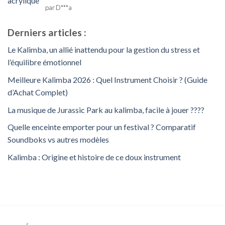
Note
5
sur
par D***a
5
Derniers articles :
Le Kalimba, un allié inattendu pour la gestion du stress et
l’équilibre émotionnel
Meilleure Kalimba 2026 : Quel Instrument Choisir ? (Guide
d’Achat Complet)
La musique de Jurassic Park au kalimba, facile à jouer ????
Quelle enceinte emporter pour un festival ? Comparatif
Soundboks vs autres modèles
Kalimba : Origine et histoire de ce doux instrument