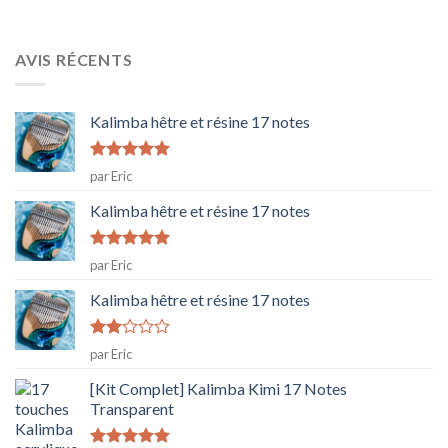
AVIS RÉCENTS
Kalimba hêtre et résine 17 notes
Note
5
sur
par Eric
5
Kalimba hêtre et résine 17 notes
Note
5
sur
par Eric
5
Kalimba hêtre et résine 17 notes
Note
par Eric
2
sur
[Kit Complet] Kalimba Kimi 17 Notes
5
Transparent