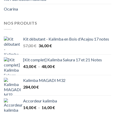
Ocarina
NOS PRODUITS
Kit débutant - Kalimba en Bois d'Acajou 17 notes
Le
Le
57,00
€
36,00
€
prix
prix
initial
actuel
[Kit complet] Kalimba Sakura 17 et 21 Notes
était :
est :
Plage
43,00
€
–
48,00
€
57,00 €.
36,00 €.
de
prix :
Kalimba MAGADI M32
43,00 €
284,00
€
à
48,00 €
Accordeur kalimba
Plage
14,00
€
–
16,00
€
de