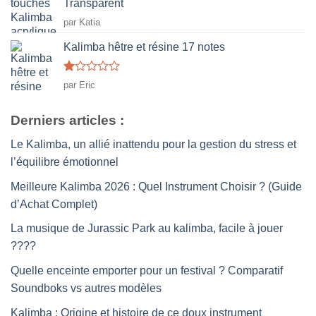
Transparent
par Katia
Kalimba hêtre et résine 17 notes
Note
par Eric
1
sur
5
Derniers articles :
Le Kalimba, un allié inattendu pour la gestion du stress et
l’équilibre émotionnel
Meilleure Kalimba 2026 : Quel Instrument Choisir ? (Guide
d’Achat Complet)
La musique de Jurassic Park au kalimba, facile à jouer
????
Quelle enceinte emporter pour un festival ? Comparatif
Soundboks vs autres modèles
Kalimba : Origine et histoire de ce doux instrument