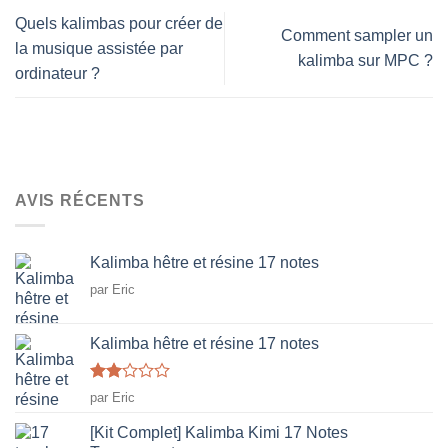
Quels kalimbas pour créer de
Comment sampler un
la musique assistée par
kalimba sur MPC ?
ordinateur ?
AVIS RÉCENTS
Kalimba hêtre et résine 17 notes
par Eric
Kalimba hêtre et résine 17 notes
Note
par Eric
2
sur
[Kit Complet] Kalimba Kimi 17 Notes
5