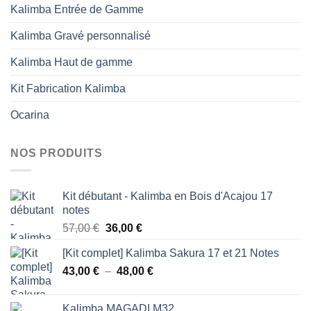
Kalimba Entrée de Gamme
Kalimba Gravé personnalisé
Kalimba Haut de gamme
Kit Fabrication Kalimba
Ocarina
NOS PRODUITS
Kit débutant - Kalimba en Bois d'Acajou 17
notes
Le
Le
57,00
€
36,00
€
prix
prix
[Kit complet] Kalimba Sakura 17 et 21 Notes
initial
actuel
Plage
43,00
€
–
était :
48,00
est :
€
de
57,00 €.
36,00 €.
prix :
Kalimba MAGADI M32