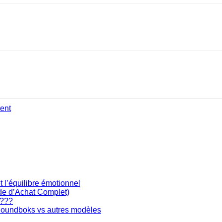
ent
t l’équilibre émotionnel
ide d’Achat Complet)
????
 Soundboks vs autres modèles