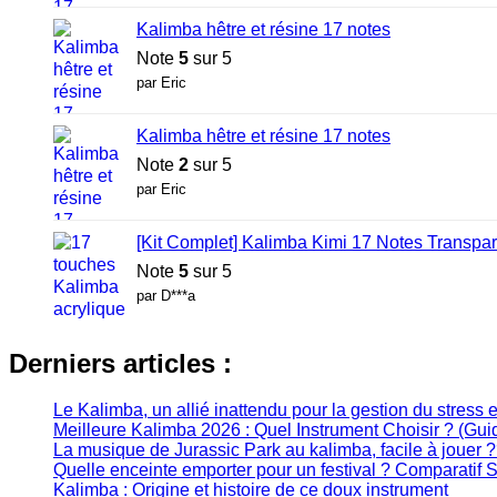
Kalimba hêtre et résine 17 notes
Note
5
sur 5
par Eric
Kalimba hêtre et résine 17 notes
Note
2
sur 5
par Eric
[Kit Complet] Kalimba Kimi 17 Notes Transpar
Note
5
sur 5
par D***a
Derniers articles :
Le Kalimba, un allié inattendu pour la gestion du stress e
Meilleure Kalimba 2026 : Quel Instrument Choisir ? (Gu
La musique de Jurassic Park au kalimba, facile à jouer 
Quelle enceinte emporter pour un festival ? Comparatif
Kalimba : Origine et histoire de ce doux instrument