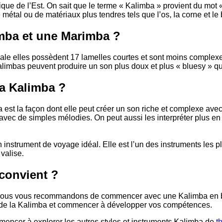
ique de l’Est. On sait que le terme « Kalimba » provient du mot 
 métal ou de matériaux plus tendres tels que l’os, la corne et le 
imba et une Marimba ?
ale elles possèdent 17 lamelles courtes et sont moins complexe
alimbas peuvent produire un son plus doux et plus « bluesy » q
la Kalimba ?
 est la façon dont elle peut créer un son riche et complexe av
 avec de simples mélodies. On peut aussi les interpréter plus en 
n instrument de voyage idéal. Elle est l’un des instruments les pl
valise.
convient ?
, nous vous recommandons de commencer avec une Kalimba en bo
es de la Kalimba et commencer à développer vos compétences.
mencer à explorer les autres styles et instruments Kalimba de
t