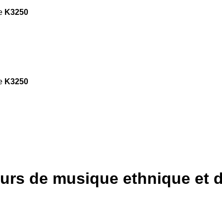
de
K3250
de
K3250
eurs de musique ethnique et