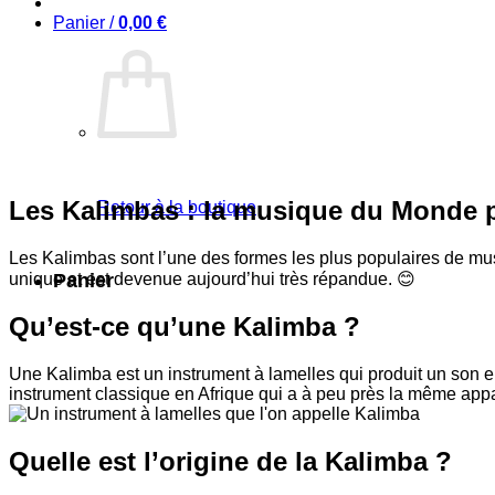
Panier /
0,00
€
Les Kalimbas : la musique du Monde 
Retour à la boutique
Les Kalimbas sont l’une des formes les plus populaires de musi
unique et est devenue aujourd’hui très répandue.
😊
Panier
Qu’est-ce qu’une Kalimba ?
Une Kalimba est un instrument à lamelles qui produit un son en
instrument classique en Afrique qui a à peu près la même appa
Quelle est l’origine de la Kalimba ?