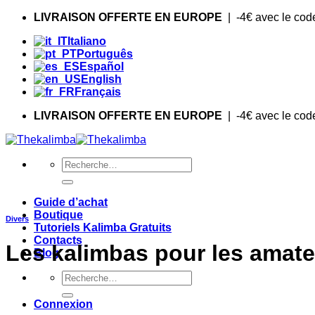
Skip
LIVRAISON OFFERTE EN EUROPE
| -4€ avec le co
to
Italiano
content
Português
Español
English
Français
LIVRAISON OFFERTE EN EUROPE
| -4€ avec le co
Recherche
pour :
Guide d’achat
Boutique
Divers
Tutoriels Kalimba Gratuits
Contacts
Les kalimbas pour les amat
Blog
Recherche
pour :
Connexion