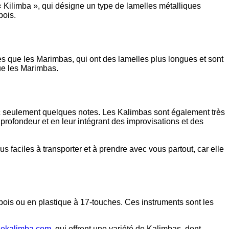
« Kilimba », qui désigne un type de lamelles métalliques
bois.
s que les Marimbas, qui ont des lamelles plus longues et sont
ue les Marimbas.
ec seulement quelques notes. Les Kalimbas sont également très
profondeur et en leur intégrant des improvisations et des
us faciles à transporter et à prendre avec vous partout, car elle
is ou en plastique à 17-touches. Ces instruments sont les
hekalimba.com
, qui offrent une variété de Kalimbas, dont