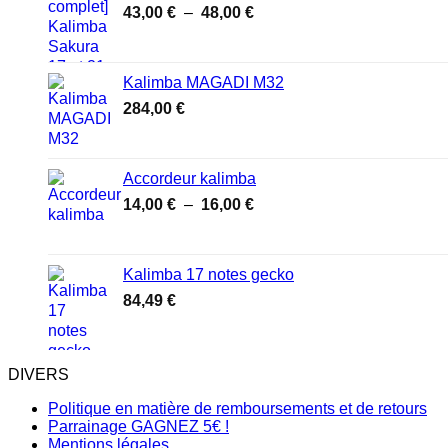
Plage
43,00
€
–
48,00
€
de
prix :
43,00 €
Kalimba MAGADI M32
à
284,00
€
48,00 €
Accordeur kalimba
Plage
14,00
€
–
16,00
€
de
prix :
14,00 €
Kalimba 17 notes gecko
à
84,49
€
16,00 €
DIVERS
Politique en matière de remboursements et de retours
Parrainage GAGNEZ 5€ !
Mentions légales