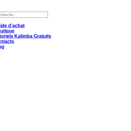
cherche
r :
ide d’achat
utique
toriels Kalimba Gratuits
ntacts
og