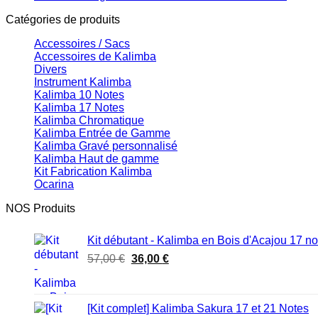
Catégories de produits
Accessoires / Sacs
Accessoires de Kalimba
Divers
Instrument Kalimba
Kalimba 10 Notes
Kalimba 17 Notes
Kalimba Chromatique
Kalimba Entrée de Gamme
Kalimba Gravé personnalisé
Kalimba Haut de gamme
Kit Fabrication Kalimba
Ocarina
NOS Produits
Kit débutant - Kalimba en Bois d'Acajou 17 no
Le
Le
57,00
€
36,00
€
prix
prix
initial
actuel
était :
est :
[Kit complet] Kalimba Sakura 17 et 21 Notes
57,00 €.
36,00 €.