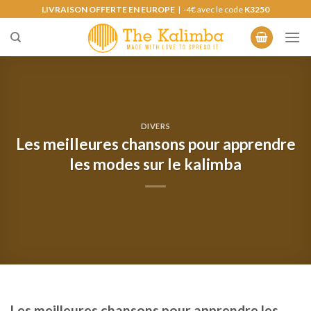
Skip
LIVRAISON OFFERTE EN EUROPE
| -4€ avec le code
K3250
to
content
DIVERS
Les meilleures chansons pour apprendre
les modes sur le kalimba
Les meilleures chansons pour apprendre les