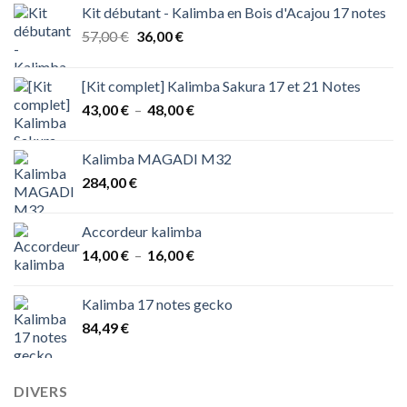
Kit débutant - Kalimba en Bois d'Acajou 17 notes
Le
Le
57,00
€
36,00
€
prix
prix
initial
actuel
[Kit complet] Kalimba Sakura 17 et 21 Notes
était :
est :
Plage
43,00
€
–
48,00
€
57,00 €.
36,00 €.
de
prix :
Kalimba MAGADI M32
43,00 €
284,00
€
à
48,00 €
Accordeur kalimba
Plage
14,00
€
–
16,00
€
de
prix :
Kalimba 17 notes gecko
14,00 €
84,49
€
à
16,00 €
DIVERS