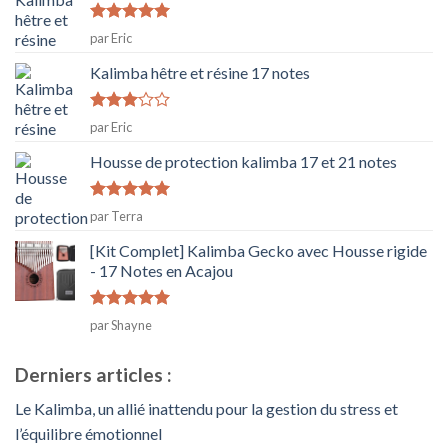
Note
5
sur
par Eric
5
Kalimba hêtre et résine 17 notes
Note
3
par Eric
sur 5
Housse de protection kalimba 17 et 21 notes
Note
5
sur
par Terra
5
[Kit Complet] Kalimba Gecko avec Housse rigide
- 17 Notes en Acajou
Note
5
sur
par Shayne
5
Derniers articles :
Le Kalimba, un allié inattendu pour la gestion du stress et
l’équilibre émotionnel