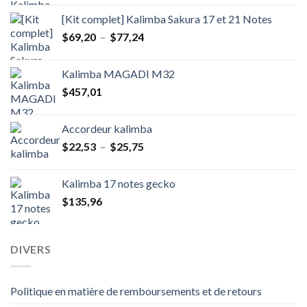
initial
actuel
[Kit complet] Kalimba Sakura 17 et 21 Notes
était :
est :
Plage
$
69,20
–
$
77,24
$91,72.
$57,93.
de
prix :
Kalimba MAGADI M32
$69,20
$
457,01
à
$77,24
Accordeur kalimba
Plage
$
22,53
–
$
25,75
de
prix :
Kalimba 17 notes gecko
$22,53
$
135,96
à
$25,75
DIVERS
Politique en matière de remboursements et de retours