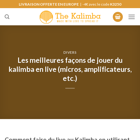
Skip
LIVRAISON OFFERTE EN EUROPE
| -4€ avec le code
K3250
to
content
DIVERS
Les meilleures façons de jouer du
kalimba en live (micros, amplificateurs,
etc.)
Comment faire du live au Kalimba en utilisant