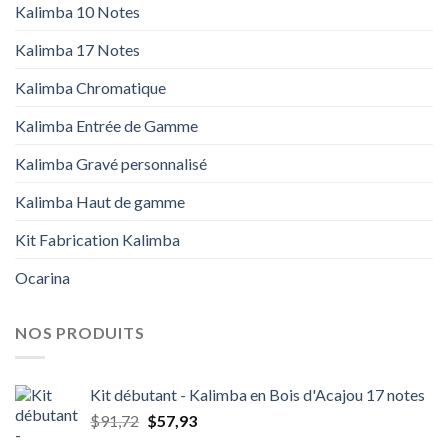
Kalimba 10 Notes
Kalimba 17 Notes
Kalimba Chromatique
Kalimba Entrée de Gamme
Kalimba Gravé personnalisé
Kalimba Haut de gamme
Kit Fabrication Kalimba
Ocarina
NOS PRODUITS
Kit débutant - Kalimba en Bois d'Acajou 17 notes
Le
Le
$
91,72
$
57,93
prix
prix