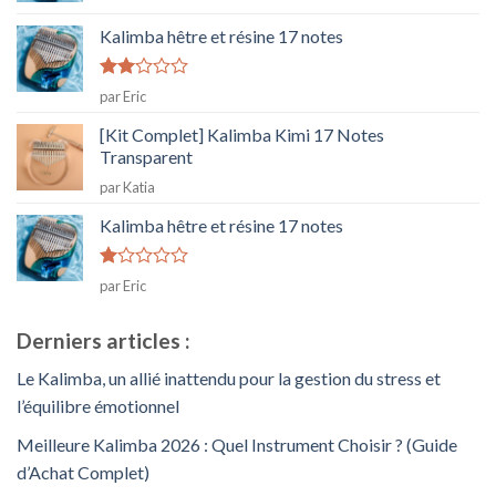
Kalimba hêtre et résine 17 notes
Note
par Eric
2
sur
[Kit Complet] Kalimba Kimi 17 Notes
5
Transparent
par Katia
Kalimba hêtre et résine 17 notes
Note
par Eric
1
sur
5
Derniers articles :
Le Kalimba, un allié inattendu pour la gestion du stress et
l’équilibre émotionnel
Meilleure Kalimba 2026 : Quel Instrument Choisir ? (Guide
d’Achat Complet)