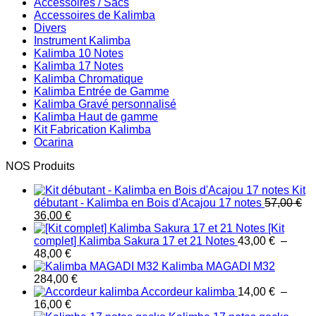
Accessoires / Sacs
Accessoires de Kalimba
Divers
Instrument Kalimba
Kalimba 10 Notes
Kalimba 17 Notes
Kalimba Chromatique
Kalimba Entrée de Gamme
Kalimba Gravé personnalisé
Kalimba Haut de gamme
Kit Fabrication Kalimba
Ocarina
NOS Produits
Kit
débutant - Kalimba en Bois d'Acajou 17 notes
57,00
€
Le
Le
36,00
€
prix
prix
[Kit
initial
actuel
complet] Kalimba Sakura 17 et 21 Notes
43,00
€
–
était :
est :
Plage
48,00
€
57,00 €.
36,00 €.
de
Kalimba MAGADI M32
prix :
284,00
€
43,00 €
Accordeur kalimba
14,00
€
–
à
Plage
16,00
€