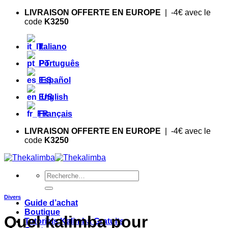
Skip
LIVRAISON OFFERTE EN EUROPE
| -4€ avec le
to
code
K3250
content
Italiano
Português
Español
English
Français
LIVRAISON OFFERTE EN EUROPE
| -4€ avec le
code
K3250
Recherche
pour :
Divers
Guide d’achat
Boutique
Quel kalimba pour
Tutoriels Kalimba Gratuits