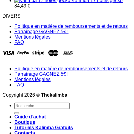
48,00 €
de
Kalimba 17 notes gecko
prix :
84,49
€
14,00 €
DIVERS
à
16,00 €
Politique en matière de remboursements et de retours
Parrainage GAGNEZ 5€ !
Mentions légales
FAQ
Politique en matière de remboursements et de retours
Parrainage GAGNEZ 5€ !
Mentions légales
FAQ
Copyright 2026 ©
Thekalimba
Recherche
pour :
Guide d’achat
Boutique
Tutoriels Kalimba Gratuits
Contacts