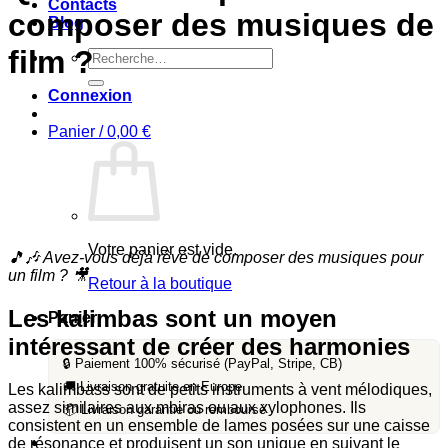
Contacts
composer des musiques de
Blog
film ?
Recherche
pour :
Connexion
Panier /
0,00
€
Votre panier est vide.
🎵🎶 Avez-vous déjà rêvé de composer des musiques pour
un film ? 🎥
Retour à la boutique
Les kalimbas sont un moyen
Panier
intéressant de créer des harmonies
🔒 Paiement 100% sécurisé (PayPal, Stripe, CB)
🚚 Livraison gratuite en Europe
Les kalimbass sont de petits instruments à vent mélodiques,
assez similaires aux mbiras ou aux xylophones. Ils
📦 Livraison garantie ou remboursé
consistent en un ensemble de lames posées sur une caisse
de résonance et produisent un son unique en suivant le