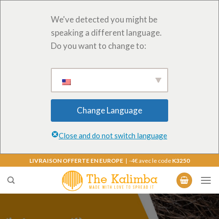
We've detected you might be
speaking a different language.
Do you want to change to:
Change Language
Close and do not switch language
Skip
LIVRAISON OFFERTE EN EUROPE
| -4€ avec le code
K3250
to
content