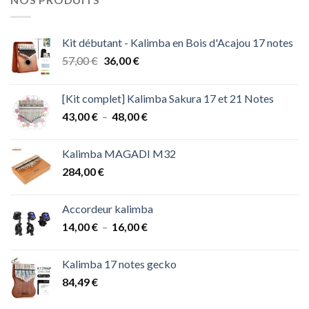
Kit débutant - Kalimba en Bois d'Acajou 17 notes
Le
Le
57,00
€
36,00
€
prix
prix
initial
actuel
[Kit complet] Kalimba Sakura 17 et 21 Notes
était :
est :
Plage
43,00
€
–
48,00
€
57,00 €.
36,00 €.
de
prix :
Kalimba MAGADI M32
43,00 €
284,00
€
à
48,00 €
Accordeur kalimba
Plage
14,00
€
–
16,00
€
de
prix :
Kalimba 17 notes gecko
14,00 €
84,49
€
à
16,00 €