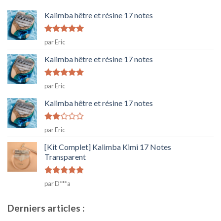
Kalimba hêtre et résine 17 notes
Note
5
sur
par Eric
5
Kalimba hêtre et résine 17 notes
Note
5
sur
par Eric
5
Kalimba hêtre et résine 17 notes
Note
par Eric
2
sur
[Kit Complet] Kalimba Kimi 17 Notes
5
Transparent
Note
5
sur
par D***a
5
Derniers articles :