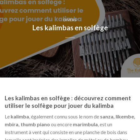
DIVERS
Les kalimbas en solfège
Les kalimbas en solfège : découvrez comment
utiliser le solfège pour jouer du kalimba
Le
kalimba
, également connu sous le nom de
sanza, likembe,
mbira, thumb piano
ou encore
marimbula
, est un
instrument à vent qui consiste en une planche de bois dans
laquelle sont insérées des lamelles de métal ou de bambou